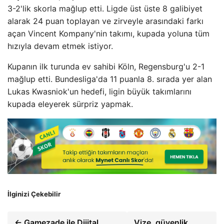
3-2'lik skorla mağlup etti. Ligde üst üste 8 galibiyet
alarak 24 puan toplayan ve zirveyle arasındaki farkı
açan Vincent Kompany'nin takımı, kupada yoluna tüm
hızıyla devam etmek istiyor.
Kupanın ilk turunda ev sahibi Köln, Regensburg'u 2-1
mağlup etti. Bundesliga'da 11 puanla 8. sırada yer alan
Lukas Kwasniok'un hedefi, ligin büyük takımlarını
kupada eleyerek sürpriz yapmak.
İlginizi Çekebilir
← Gamezade ile Dijital
Vize, güvenlik,