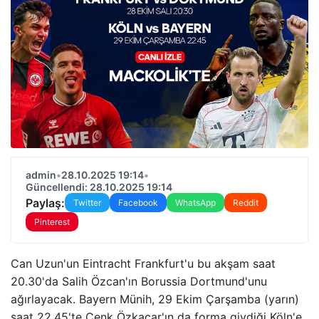
admin
•
28.10.2025 19:14
•
Güncellendi: 28.10.2025 19:14
Paylaş:
Twitter
Facebook
WhatsApp
Reddit
Pinterest
Can Uzun'un Eintracht Frankfurt'u bu akşam saat
20.30'da Salih Özcan'ın Borussia Dortmund'unu
ağırlayacak. Bayern Münih, 29 Ekim Çarşamba (yarın)
saat 22.45'te Cenk Özkacar'ın da forma giydiği Köln'e