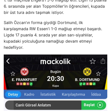
1. tur maçında Engers'i 5-0 mağlup etti. Ligin 13 puanla
6. sırasında yer alan Toppmöller'in öğrencileri, kupada
bir üst tura adını taşımak istiyor.
Salih Özcan'ın forma giydiği Dortmund, ilk
karşılaşmada RW Essen'i 1-0 mağlup etmeyi başardı.
Ligde 17 puanla 4. sırada yer alan sarı-siyahlılar,
kupadaki yolculuğuna namağlup devam etmeyi
hedefliyor.