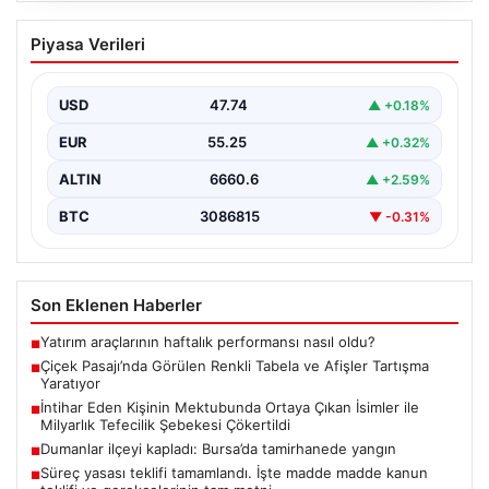
Çiçek Pasajı’nda Görülen Renkli Tabela
Piyasa Verileri
ve Afişler Tartışma Yaratıyor
İstanbul’un en önemli simgelerinden biri olan Çiçek
Pasajı, son dönemde ön cephesine yerleştirilen
USD
47.74
▲ +0.18%
dondurmacı…
EUR
55.25
▲ +0.32%
ALTIN
6660.6
▲ +2.59%
BTC
3086815
▼ -0.31%
Son Eklenen Haberler
Yatırım araçlarının haftalık performansı nasıl oldu?
■
Çiçek Pasajı’nda Görülen Renkli Tabela ve Afişler Tartışma
■
Yaratıyor
İntihar Eden Kişinin Mektubunda Ortaya Çıkan İsimler ile
■
Milyarlık Tefecilik Şebekesi Çökertildi
Dumanlar ilçeyi kapladı: Bursa’da tamirhanede yangın
■
Süreç yasası teklifi tamamlandı. İşte madde madde kanun
■