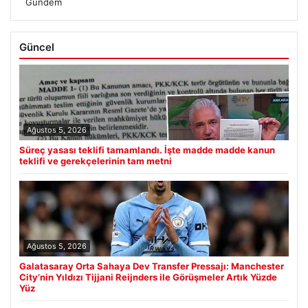
Gündem
Güncel
Ağustos 5, 2026
Süreç yasası teklifi tamamlandı. İşte madde madde kanun
teklifi ve gerekçelerinin tam metni
Ağustos 5, 2026
Galatasaray Orta Sahaya Dev Transfer Pressajı: Manchester
City’nin Yıldızı Tijjani Reijnders ile Görüşmeler Artık Yüzde
Yüz