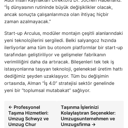
Audi İnsan Kaynakları Direktörü Dr. Jochen Haberland:
“İş dünyasının rutininde büyük değişiklikler olacak,
ancak sonuçta çalışanlarımıza olan ihtiyaç hiçbir
zaman azalmayacak.”
Start-up Arculus, modüler montajın çeşitli alanlarındaki
yeni teknolojilerini sergiledi. Belki salyangoz hızında
ilerliyorlar ama tüm bu otonom platformlar bir start-up
tarafından geliştiriliyor ve gelişmeler fabrikanın
verimliliğini daha da artıracak. Bileşenleri tek tek iş
istasyonlarına taşıyan teknoloji, geleneksel üretim hattı
dediğimiz şeyden uzaklaşıyor. Tüm bu değişimin
ortasında, Alman “İş 4.0” stratejisi sektör genelinde
yeni bir “toplumsal mutabakat” sağlıyor.
← Profesyonel
Taşınma İşlerinizi
Taşıma Hizmetleri:
Kolaylaştıran Seçenekler:
Umzug Schwyz ve
Umzugsunternehmen ve
Umzug Chur
Umzugsfirma →