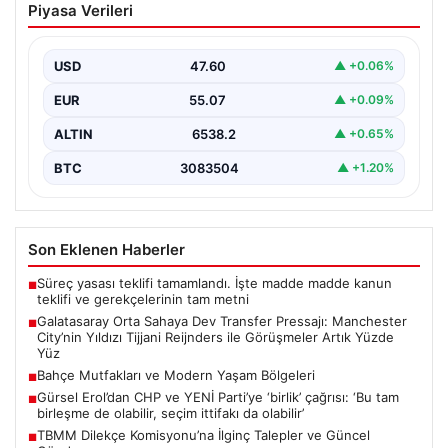
Piyasa Verileri
Pressajı: Manchester City’nin Yıldızı
Tijjani Reijnders ile Görüşmeler Artık
Yüzde Yüz
USD
47.60
▲ +0.06%
Galatasaray, yeni sezon için olası transfer planlarında
EUR
55.07
▲ +0.09%
orta saha bölgesine güçlü bir takviye yapma…
ALTIN
6538.2
▲ +0.65%
BTC
3083504
▲ +1.20%
Son Eklenen Haberler
Süreç yasası teklifi tamamlandı. İşte madde madde kanun
■
teklifi ve gerekçelerinin tam metni
Galatasaray Orta Sahaya Dev Transfer Pressajı: Manchester
■
City’nin Yıldızı Tijjani Reijnders ile Görüşmeler Artık Yüzde
Yüz
Bahçe Mutfakları ve Modern Yaşam Bölgeleri
■
Gürsel Erol’dan CHP ve YENİ Parti’ye ‘birlik’ çağrısı: ‘Bu tam
■
birleşme de olabilir, seçim ittifakı da olabilir’
TBMM Dilekçe Komisyonu’na İlginç Talepler ve Güncel
■