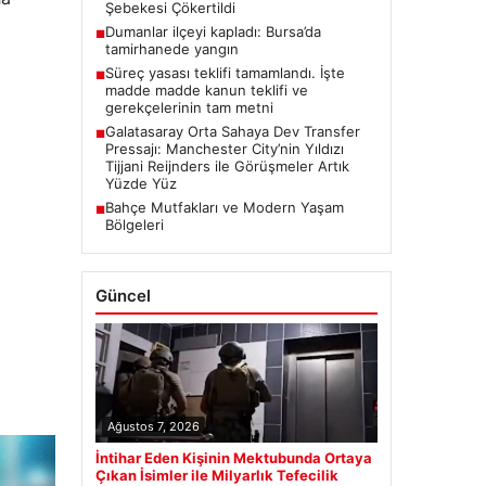
Şebekesi Çökertildi
Dumanlar ilçeyi kapladı: Bursa’da
■
tamirhanede yangın
Süreç yasası teklifi tamamlandı. İşte
■
madde madde kanun teklifi ve
gerekçelerinin tam metni
Galatasaray Orta Sahaya Dev Transfer
■
Pressajı: Manchester City’nin Yıldızı
Tijjani Reijnders ile Görüşmeler Artık
Yüzde Yüz
Bahçe Mutfakları ve Modern Yaşam
■
Bölgeleri
Güncel
Ağustos 7, 2026
İntihar Eden Kişinin Mektubunda Ortaya
Çıkan İsimler ile Milyarlık Tefecilik