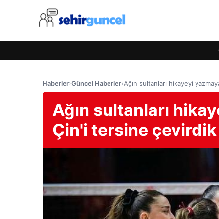
Haberler
›
Güncel Haberler
›
Ağın sultanları hikayeyi yazmaya
Ağın sultanları hika
Çin'i tersine çevirdik