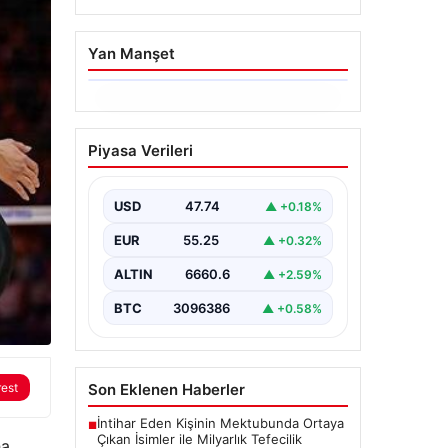
Yan Manşet
06.08.2026
Dumanlar ilçeyi kapladı:
Piyasa Verileri
Bursa’da tamirhanede
yangın
USD
47.74
▲ +0.18%
EUR
55.25
▲ +0.32%
ALTIN
6660.6
▲ +2.59%
BTC
3096386
▲ +0.58%
Son Eklenen Haberler
rest
İntihar Eden Kişinin Mektubunda Ortaya
■
Çıkan İsimler ile Milyarlık Tefecilik
ha