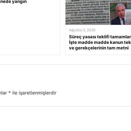
anede yangın
Ağustos 5, 2026
Süreç yasası teklifi tamamlan
İşte madde madde kanun tekl
ve gerekçelerinin tam metni
nlar
*
ile işaretlenmişlerdir