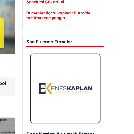
Şebekesi Çökertildi
Dumanlar ilçeyi kapladı: Bursa’da
tamirhanede yangın
Son Eklenen Firmalar
bol
Enes Kaplan Avukatlık Bürosu