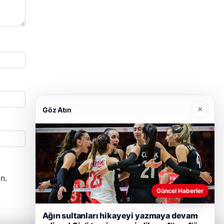
×
Göz Atın
n.
Güncel Haberler
Ağın sultanları hikayeyi yazmaya devam