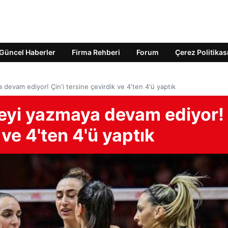
Güncel Haberler
Firma Rehberi
Forum
Çerez Politikas
 devam ediyor! Çin'i tersine çevirdik ve 4'ten 4'ü yaptık
yeyi yazmaya devam ediyor!
 ve 4'ten 4'ü yaptık