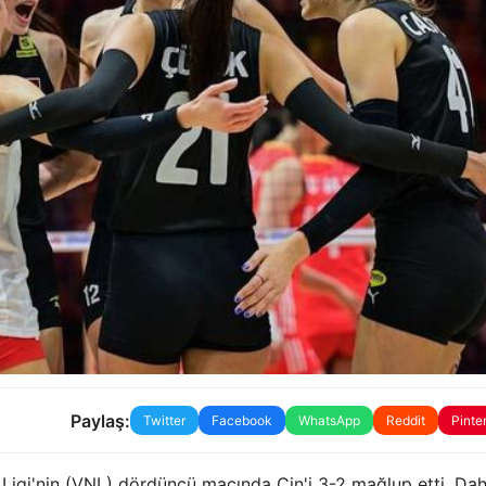
Paylaş:
Twitter
Facebook
WhatsApp
Reddit
Pinte
B Ligi'nin (VNL) dördüncü maçında Çin'i 3-2 mağlup etti. Da