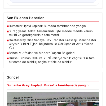
Son Eklenen Haberler
Dumanlar ilçeyi kapladı: Bursa’da tamirhanede yangın
■
Süreç yasası teklifi tamamlandı. İşte madde madde kanun
■
teklifi ve gerekçelerinin tam metni
Galatasaray Orta Sahaya Dev Transfer Pressajı: Manchester
■
City’nin Yıldızı Tijjani Reijnders ile Görüşmeler Artık Yüzde
Yüz
Bahçe Mutfakları ve Modern Yaşam Bölgeleri
■
Gürsel Erol’dan CHP ve YENİ Parti’ye ‘birlik’ çağrısı: ‘Bu tam
■
birleşme de olabilir, seçim ittifakı da olabilir’
Güncel
Dumanlar ilçeyi kapladı: Bursa’da tamirhanede yangın