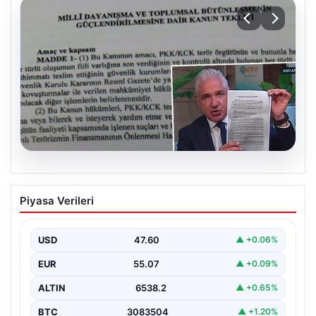
05.08.2026
Süreç yasası teklifi tamamlandı. İşte
Piyasa Verileri
madde madde kanun teklifi ve
gerekçelerinin tam metni
USD
47.60
▲ +0.06%
EUR
55.07
▲ +0.09%
ALTIN
6538.2
▲ +0.65%
BTC
3083504
▲ +1.20%