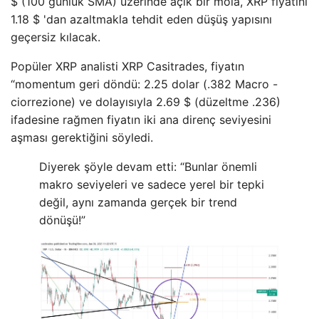
$ (100 günlük SMA) üzerinde açık bir mola, XRP fiyatını
1.18 $ 'dan azaltmakla tehdit eden düşüş yapısını
geçersiz kılacak.
Popüler XRP analisti XRP Casitrades, fiyatın
“momentum geri döndü: 2.25 dolar (.382 Macro -
ciorrezione) ve dolayısıyla 2.69 $ (düzeltme .236)
ifadesine rağmen fiyatın iki ana direnç seviyesini
aşması gerektiğini söyledi.
Diyerek şöyle devam etti: “Bunlar önemli
makro seviyeleri ve sadece yerel bir tepki
değil, aynı zamanda gerçek bir trend
dönüşü!”