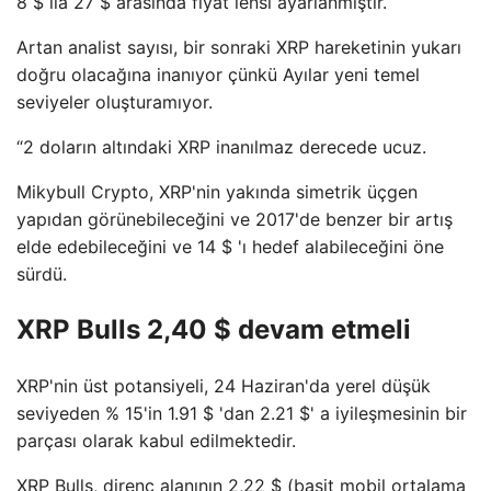
8 $ ila 27 $ arasında fiyat lensi ayarlanmıştır.
Artan analist sayısı, bir sonraki XRP hareketinin yukarı
doğru olacağına inanıyor çünkü Ayılar yeni temel
seviyeler oluşturamıyor.
“2 doların altındaki XRP inanılmaz derecede ucuz.
Mikybull Crypto, XRP'nin yakında simetrik üçgen
yapıdan görünebileceğini ve 2017'de benzer bir artış
elde edebileceğini ve 14 $ 'ı hedef alabileceğini öne
sürdü.
XRP Bulls 2,40 $ devam etmeli
XRP'nin üst potansiyeli, 24 Haziran'da yerel düşük
seviyeden % 15'in 1.91 $ 'dan 2.21 $' a iyileşmesinin bir
parçası olarak kabul edilmektedir.
XRP Bulls, direnç alanının 2,22 $ (basit mobil ortalama