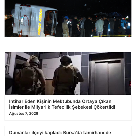
26.07.2026 10:44
Yolcu otobüsü şarampole devrildi. 40 kişi yaralandı
25.07.2026 11:44
İntihar Eden Kişinin Mektubunda Ortaya Çıkan
İsimler ile Milyarlık Tefecilik Şebekesi Çökertildi
Ağustos 7, 2026
Dumanlar ilçeyi kapladı: Bursa’da tamirhanede