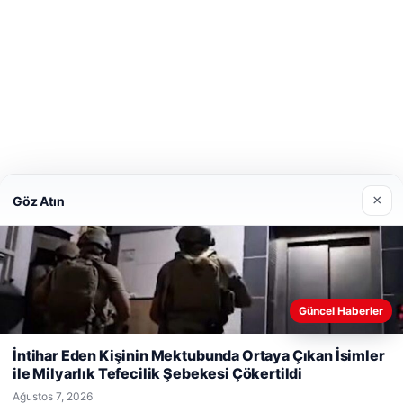
×
Göz Atın
Güncel Haberler
Web sitemizi nasıl kullandığınızı daha iyi anlayabilmek,
deneyiminizi kişiselleştirmek ve geliştirmek amacıyla çerezler
İntihar Eden Kişinin Mektubunda Ortaya Çıkan İsimler
kullanıyoruz.
Çerez Politikamız
ile Milyarlık Tefecilik Şebekesi Çökertildi
Reddet
Kabul Et
Ağustos 7, 2026