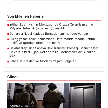
Son Eklenen Haberler
İntihar Eden Kişinin Mektubunda Ortaya Çıkan İsimler ile
■
Milyarlık Tefecilik Şebekesi Çökertildi
Dumanlar ilçeyi kapladı: Bursa’da tamirhanede yangın
■
Süreç yasası teklifi tamamlandı. İşte madde madde kanun
■
teklifi ve gerekçelerinin tam metni
Galatasaray Orta Sahaya Dev Transfer Pressajı: Manchester
■
City’nin Yıldızı Tijjani Reijnders ile Görüşmeler Artık Yüzde
Yüz
Bahçe Mutfakları ve Modern Yaşam Bölgeleri
■
Güncel
Ağustos 7, 2026