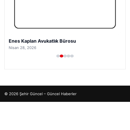
Enes Kaplan Avukatlık Bürosu
Nisan 28, 2026
© 2026 Şehir Güncel – Güncel Haberler
tcio