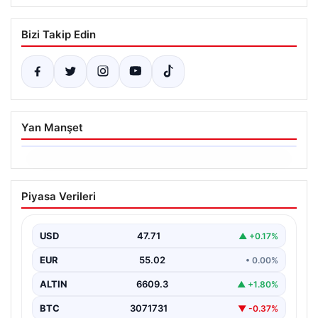
Bizi Takip Edin
Yan Manşet
06.08.2026
Dumanlar ilçeyi kapladı: Bursa’da
Piyasa Verileri
tamirhanede yangın
USD
47.71
▲ +0.17%
EUR
55.02
• 0.00%
ALTIN
6609.3
▲ +1.80%
BTC
3071731
▼ -0.37%