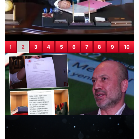
1
2
3
4
5
6
7
8
9
10
Onlarca Kişiyi Mağdur Eden Dolandırıcılık Operasyonu:
Avukatın İsmi ve Fotoğrafı Kullanılıyor