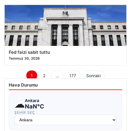
Fed faizi sabit tuttu
Temmuz 30, 2026
Yazı
1
2
…
177
Sonraki
sayfalaması
Hava Durumu
☁
Ankara
NaN°C
ŞEHIR SEÇ