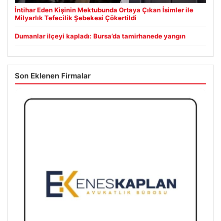
İntihar Eden Kişinin Mektubunda Ortaya Çıkan İsimler ile
Milyarlık Tefecilik Şebekesi Çökertildi
Dumanlar ilçeyi kapladı: Bursa’da tamirhanede yangın
Son Eklenen Firmalar