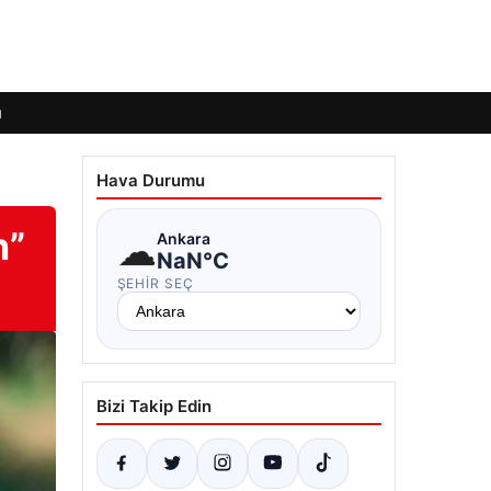
ı
Hava Durumu
n”
☁
Ankara
NaN°C
ŞEHIR SEÇ
Bizi Takip Edin