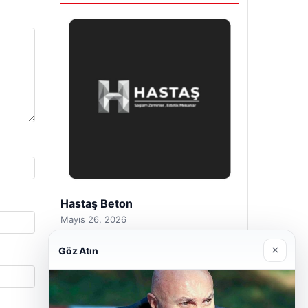
Enes Kaplan Avukatlık Bürosu
Nisan 28, 2026
×
Göz Atın