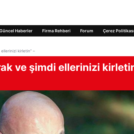
Güncel Haberler
Firma Rehberi
Forum
Çerez Politikas
llerinizi kirletin” –
k ve şimdi ellerinizi kirleti