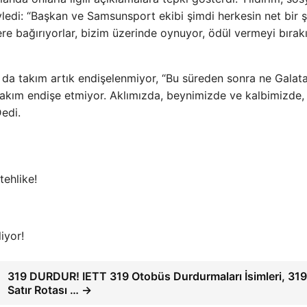
yledi: “Başkan ve Samsunsport ekibi şimdi herkesin net bir 
yere bağırıyorlar, bizim üzerinde oynuyor, ödül vermeyi bırak
a da takım artık endişelenmiyor, “Bu süreden sonra ne Galat
akım endişe etmiyor. Aklımızda, beynimizde ve kalbimizde,
edi.
ehlike!
iyor!
319 DURDUR! IETT 319 Otobüs Durdurmaları İsimleri, 319
Satır Rotası … →