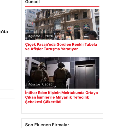
Güncel
a’da
Ağustos 8, 2026
Çiçek Pasajı’nda Görülen Renkli Tabela
ve Afişler Tartışma Yaratıyor
Ağustos 7, 2026
İntihar Eden Kişinin Mektubunda Ortaya
Çıkan İsimler ile Milyarlık Tefecilik
Şebekesi Çökertildi
Son Eklenen Firmalar