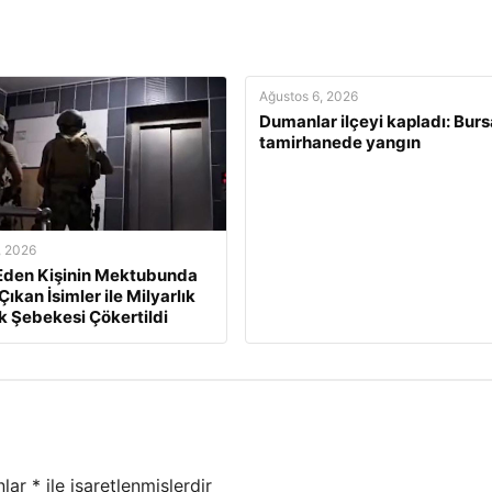
Ağustos 6, 2026
Dumanlar ilçeyi kapladı: Burs
tamirhanede yangın
, 2026
 Eden Kişinin Mektubunda
ıkan İsimler ile Milyarlık
ik Şebekesi Çökertildi
nlar
*
ile işaretlenmişlerdir