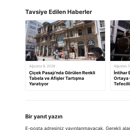
Tavsiye Edilen Haberler
Ağustos 8, 2026
Ağustos 7
Çiçek Pasajı’nda Görülen Renkli
İntihar
Tabela ve Afişler Tartışma
Ortaya Ç
Yaratıyor
Tefecil
Bir yanıt yazın
E-posta adresiniz yayınlanmayacak.
Gerekli ala