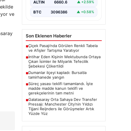
belirterek yaşamına son veren bir
ALTIN
6660.6
▲ +2.59%
şekilde
vatandaşın geride bıraktığı
mektupta yer alan…
BTC
3096386
▲ +0.58%
ıyor ve
asaray
Son Eklenen Haberler
Çiçek Pasajı’nda Görülen Renkli Tabela
■
ve Afişler Tartışma Yaratıyor
İntihar Eden Kişinin Mektubunda Ortaya
■
Çıkan İsimler ile Milyarlık Tefecilik
Şebekesi Çökertildi
Dumanlar ilçeyi kapladı: Bursa’da
■
tamirhanede yangın
Süreç yasası teklifi tamamlandı. İşte
■
madde madde kanun teklifi ve
gerekçelerinin tam metni
Galatasaray Orta Sahaya Dev Transfer
■
Pressajı: Manchester City’nin Yıldızı
Tijjani Reijnders ile Görüşmeler Artık
Yüzde Yüz