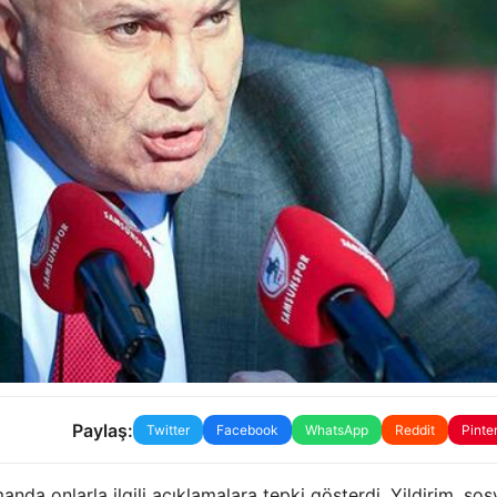
Paylaş:
Twitter
Facebook
WhatsApp
Reddit
Pinte
da onlarla ilgili açıklamalara tepki gösterdi. Yildirim, sos