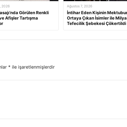
, 2026
Ağustos 7, 2026
asajı’nda Görülen Renkli
İntihar Eden Kişinin Mektub
ve Afişler Tartışma
Ortaya Çıkan İsimler ile Milya
or
Tefecilik Şebekesi Çökertildi
nlar
*
ile işaretlenmişlerdir