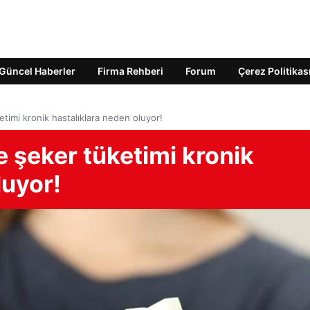
Güncel Haberler
Firma Rehberi
Forum
Çerez Politikas
imi kronik hastalıklara neden oluyor!
şeker tüketimi kronik
luyor!