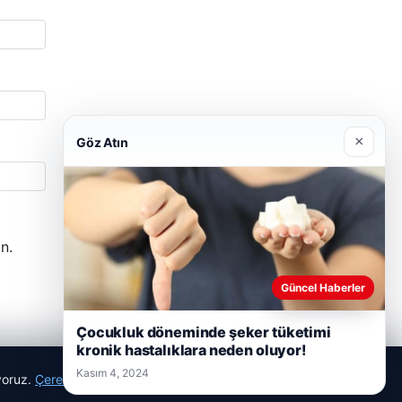
×
Göz Atın
n.
Güncel Haberler
Çocukluk döneminde şeker tüketimi
kronik hastalıklara neden oluyor!
Kasım 4, 2024
ıyoruz.
Çerez Politikamız
Reddet
Kabul Et