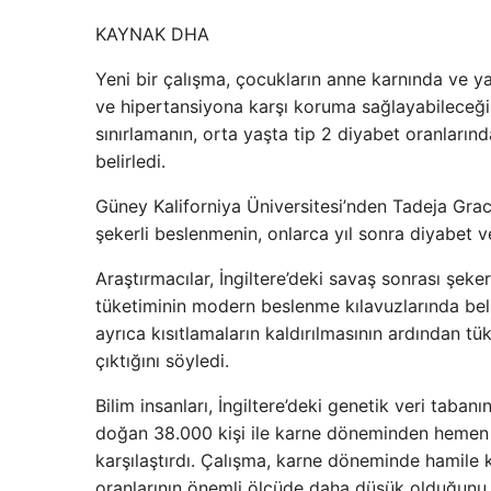
KAYNAK
DHA
Yeni bir çalışma, çocukların anne karnında ve yaş
ve hipertansiyona karşı koruma sağlayabileceğin
sınırlamanın, orta yaşta tip 2 diyabet oranları
belirledi.
Güney Kaliforniya Üniversitesi’nden Tadeja Gr
şekerli beslenmenin, onlarca yıl sonra diyabet ve
Araştırmacılar, İngiltere’deki savaş sonrası şe
tüketiminin modern beslenme kılavuzlarında belir
ayrıca kısıtlamaların kaldırılmasının ardından 
çıktığını söyledi.
Bilim insanları, İngiltere’deki genetik veri taba
doğan 38.000 kişi ile karne döneminden hemen 
karşılaştırdı. Çalışma, karne döneminde hamile 
oranlarının önemli ölçüde daha düşük olduğunu 