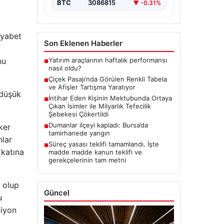
BTC
3086815
▼ -0.31%
iyabet
Son Eklenen Haberler
Yatırım araçlarının haftalık performansı
nu
■
nasıl oldu?
Çiçek Pasajı’nda Görülen Renkli Tabela
■
ve Afişler Tartışma Yaratıyor
 düşük
İntihar Eden Kişinin Mektubunda Ortaya
■
Çıkan İsimler ile Milyarlık Tefecilik
Şebekesi Çökertildi
Dumanlar ilçeyi kapladı: Bursa’da
ker
■
tamirhanede yangın
nlar
Süreç yasası teklifi tamamlandı. İşte
■
 katına
madde madde kanun teklifi ve
gerekçelerinin tam metni
e olup
Güncel
u
siyon