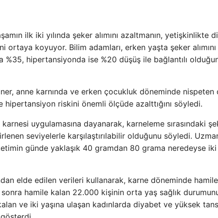
amın ilk iki yılında şeker alımını azaltmanın, yetişkinlikte d
i ortaya koyuyor. Bilim adamları, erken yaşta şeker alımını
nda %35, hipertansiyonda ise %20 düşüş ile bağlantılı olduğu
acner, anne karnında ve erken çocukluk döneminde nispeten
 hipertansiyon riskini önemli ölçüde azalttığını söyledi.
ker karnesi uygulamasına dayanarak, karneleme sırasındaki şe
lenen seviyelerle karşılaştırılabilir olduğunu söyledi. Uzma
tüketimin günde yaklaşık 40 gramdan 80 grama neredeyse iki
nından elde edilen verileri kullanarak, karne döneminde hamil
sonra hamile kalan 22.000 kişinin orta yaş sağlık durumun
kalan ve iki yaşına ulaşan kadınlarda diyabet ve yüksek tan
gösterdi.