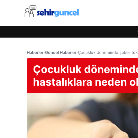
Haberler
›
Güncel Haberler
›
Çocukluk döneminde şeker tüket
Çocukluk döneminde 
hastalıklara neden o