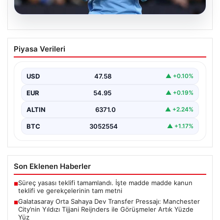
05.08.2026
Galatasaray Orta Sahaya Dev Transfer
Piyasa Verileri
Pressajı: Manchester City’nin Yıldızı
Tijjani Reijnders ile Görüşmeler Artık
Yüzde Yüz
USD
47.58
▲ +0.10%
Galatasaray, yeni sezon için olası transfer planlarında
EUR
54.95
▲ +0.19%
orta saha bölgesine güçlü bir takviye yapma…
ALTIN
6371.0
▲ +2.24%
BTC
3052554
▲ +1.17%
Son Eklenen Haberler
Süreç yasası teklifi tamamlandı. İşte madde madde kanun
■
teklifi ve gerekçelerinin tam metni
Galatasaray Orta Sahaya Dev Transfer Pressajı: Manchester
■
City’nin Yıldızı Tijjani Reijnders ile Görüşmeler Artık Yüzde
Yüz