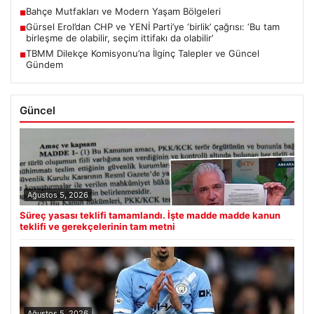
Bahçe Mutfakları ve Modern Yaşam Bölgeleri
■
Gürsel Erol’dan CHP ve YENİ Parti’ye ‘birlik’ çağrısı: ‘Bu tam
■
birleşme de olabilir, seçim ittifakı da olabilir’
TBMM Dilekçe Komisyonu’na İlginç Talepler ve Güncel
■
Gündem
Güncel
Ağustos 5, 2026
Süreç yasası teklifi tamamlandı. İşte madde madde kanun
teklifi ve gerekçelerinin tam metni
Ağustos 5, 2026