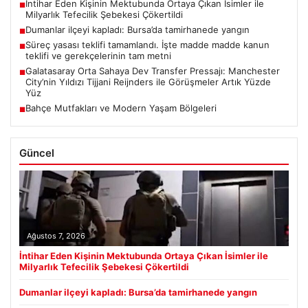
İntihar Eden Kişinin Mektubunda Ortaya Çıkan İsimler ile
■
Milyarlık Tefecilik Şebekesi Çökertildi
Dumanlar ilçeyi kapladı: Bursa’da tamirhanede yangın
■
Süreç yasası teklifi tamamlandı. İşte madde madde kanun
■
teklifi ve gerekçelerinin tam metni
Galatasaray Orta Sahaya Dev Transfer Pressajı: Manchester
■
City’nin Yıldızı Tijjani Reijnders ile Görüşmeler Artık Yüzde
Yüz
Bahçe Mutfakları ve Modern Yaşam Bölgeleri
■
Güncel
Ağustos 7, 2026
İntihar Eden Kişinin Mektubunda Ortaya Çıkan İsimler ile
Milyarlık Tefecilik Şebekesi Çökertildi
Dumanlar ilçeyi kapladı: Bursa’da tamirhanede yangın