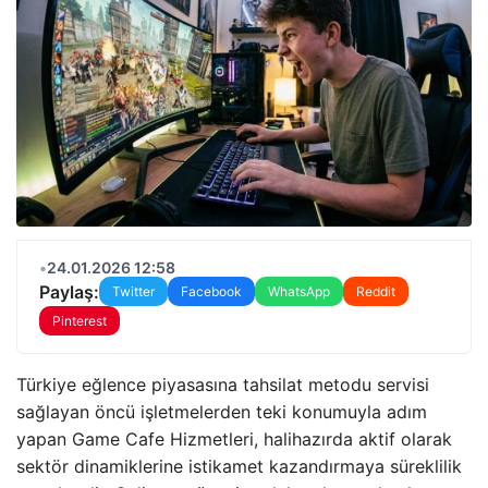
•
24.01.2026 12:58
Paylaş:
Twitter
Facebook
WhatsApp
Reddit
Pinterest
Türkiye eğlence piyasasına tahsilat metodu servisi
sağlayan öncü işletmelerden teki konumuyla adım
yapan Game Cafe Hizmetleri, halihazırda aktif olarak
sektör dinamiklerine istikamet kazandırmaya süreklilik