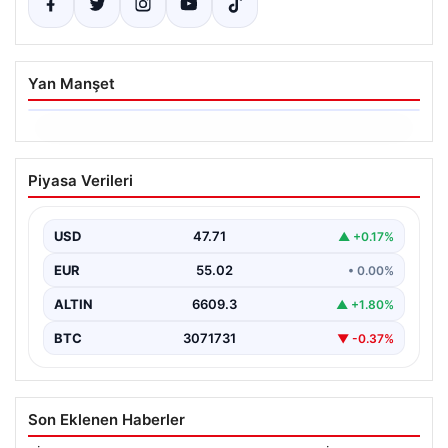
Yan Manşet
06.08.2026
Dumanlar ilçeyi kapladı: Bursa’da
Piyasa Verileri
tamirhanede yangın
USD
47.71
▲ +0.17%
EUR
55.02
• 0.00%
ALTIN
6609.3
▲ +1.80%
BTC
3071731
▼ -0.37%
Son Eklenen Haberler