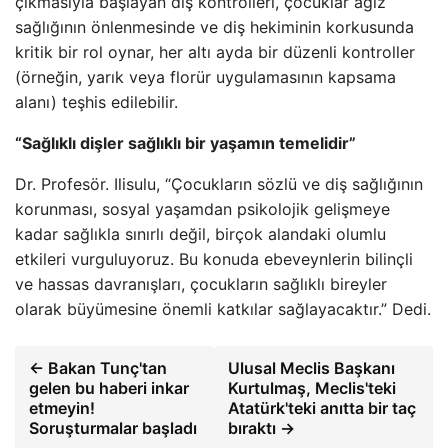
çıkmasıyla başlayan diş kontrolleri, çocuklar ağız
sağlığının önlenmesinde ve diş hekiminin korkusunda
kritik bir rol oynar, her altı ayda bir düzenli kontroller
(örneğin, yarık veya florür uygulamasının kapsama
alanı) teşhis edilebilir.
“Sağlıklı dişler sağlıklı bir yaşamın temelidir”
Dr. Profesör. Ilisulu, “Çocukların sözlü ve diş sağlığının
korunması, sosyal yaşamdan psikolojik gelişmeye
kadar sağlıkla sınırlı değil, birçok alandaki olumlu
etkileri vurguluyoruz. Bu konuda ebeveynlerin bilinçli
ve hassas davranışları, çocukların sağlıklı bireyler
olarak büyümesine önemli katkılar sağlayacaktır.” Dedi.
← Bakan Tunç'tan
Ulusal Meclis Başkanı
gelen bu haberi inkar
Kurtulmaş, Meclis'teki
etmeyin!
Atatürk'teki anıtta bir taç
Soruşturmalar başladı
bıraktı →