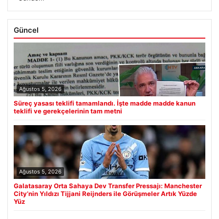
Güncel
Ağustos 5, 2026
Süreç yasası teklifi tamamlandı. İşte madde madde kanun
teklifi ve gerekçelerinin tam metni
Ağustos 5, 2026
Galatasaray Orta Sahaya Dev Transfer Pressajı: Manchester
City’nin Yıldızı Tijjani Reijnders ile Görüşmeler Artık Yüzde
Yüz