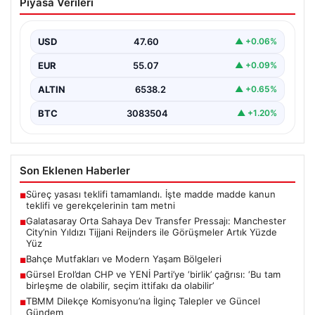
Piyasa Verileri
Pressajı: Manchester City’nin Yıldızı
Tijjani Reijnders ile Görüşmeler Artık
Yüzde Yüz
USD
47.60
▲ +0.06%
Galatasaray, yeni sezon için olası transfer planlarında
EUR
55.07
▲ +0.09%
orta saha bölgesine güçlü bir takviye yapma…
ALTIN
6538.2
▲ +0.65%
BTC
3083504
▲ +1.20%
Son Eklenen Haberler
Süreç yasası teklifi tamamlandı. İşte madde madde kanun
■
teklifi ve gerekçelerinin tam metni
Galatasaray Orta Sahaya Dev Transfer Pressajı: Manchester
■
City’nin Yıldızı Tijjani Reijnders ile Görüşmeler Artık Yüzde
Yüz
Bahçe Mutfakları ve Modern Yaşam Bölgeleri
■
Gürsel Erol’dan CHP ve YENİ Parti’ye ‘birlik’ çağrısı: ‘Bu tam
■
birleşme de olabilir, seçim ittifakı da olabilir’
TBMM Dilekçe Komisyonu’na İlginç Talepler ve Güncel
■
Gündem