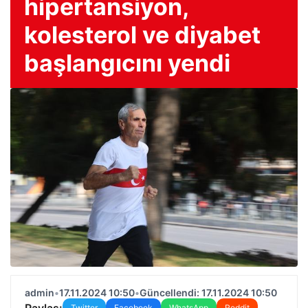
hipertansiyon,
kolesterol ve diyabet
başlangıcını yendi
admin
•
17.11.2024 10:50
•
Güncellendi: 17.11.2024 10:50
Paylaş:
Twitter
Facebook
WhatsApp
Reddit