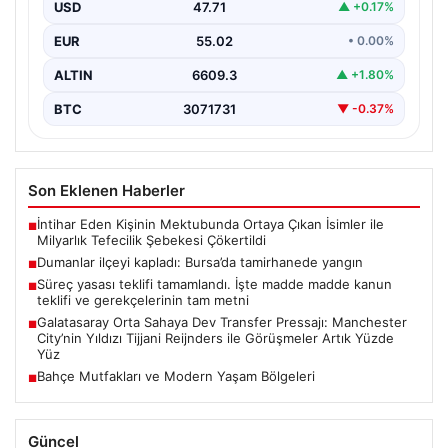
USD
47.71
▲ +0.17%
EUR
55.02
• 0.00%
ALTIN
6609.3
▲ +1.80%
BTC
3071731
▼ -0.37%
Son Eklenen Haberler
İntihar Eden Kişinin Mektubunda Ortaya Çıkan İsimler ile
■
Milyarlık Tefecilik Şebekesi Çökertildi
Dumanlar ilçeyi kapladı: Bursa’da tamirhanede yangın
■
Süreç yasası teklifi tamamlandı. İşte madde madde kanun
■
teklifi ve gerekçelerinin tam metni
Galatasaray Orta Sahaya Dev Transfer Pressajı: Manchester
■
City’nin Yıldızı Tijjani Reijnders ile Görüşmeler Artık Yüzde
Yüz
Bahçe Mutfakları ve Modern Yaşam Bölgeleri
■
Güncel