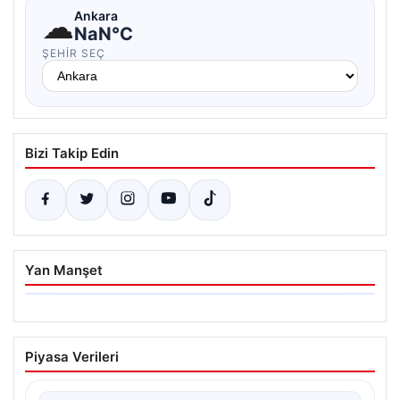
☁
Ankara
NaN°C
ŞEHIR SEÇ
Bizi Takip Edin
Yan Manşet
06.08.2026
Dumanlar ilçeyi kapladı: Bursa’da
Piyasa Verileri
tamirhanede yangın