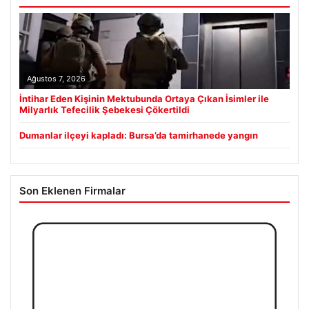
Ağustos 7, 2026
İntihar Eden Kişinin Mektubunda Ortaya Çıkan İsimler ile
Milyarlık Tefecilik Şebekesi Çökertildi
Dumanlar ilçeyi kapladı: Bursa’da tamirhanede yangın
Son Eklenen Firmalar