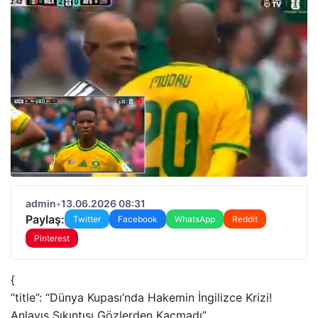
admin
•
13.06.2026 08:31
Paylaş:
Twitter
Facebook
WhatsApp
Reddit
Pinterest
{
“title”: “Dünya Kupası’nda Hakemin İngilizce Krizi!
Anlayış Sıkıntısı Gözlerden Kaçmadı”,