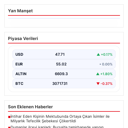
Yan Manşet
06.08.2026
Dumanlar ilçeyi kapladı: Bursa’da
Piyasa Verileri
tamirhanede yangın
USD
47.71
▲ +0.17%
EUR
55.02
• 0.00%
ALTIN
6609.3
▲ +1.80%
BTC
3071731
▼ -0.37%
Son Eklenen Haberler
İntihar Eden Kişinin Mektubunda Ortaya Çıkan İsimler ile
■
Milyarlık Tefecilik Şebekesi Çökertildi
Dumanlar ilçeyi kapladı: Bursa’da tamirhanede yangın
■