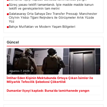
Süreç yasası teklifi tamamlandı. İşte madde madde kanun
■
teklifi ve gerekçelerinin tam metni
Galatasaray Orta Sahaya Dev Transfer Pressajı: Manchester
■
City’nin Yıldızı Tijjani Reijnders ile Görüşmeler Artık Yüzde
Yüz
Bahçe Mutfakları ve Modern Yaşam Bölgeleri
■
Güncel
Ağustos 7, 2026
İntihar Eden Kişinin Mektubunda Ortaya Çıkan İsimler ile
Milyarlık Tefecilik Şebekesi Çökertildi
Dumanlar ilçeyi kapladı: Bursa’da tamirhanede yangın