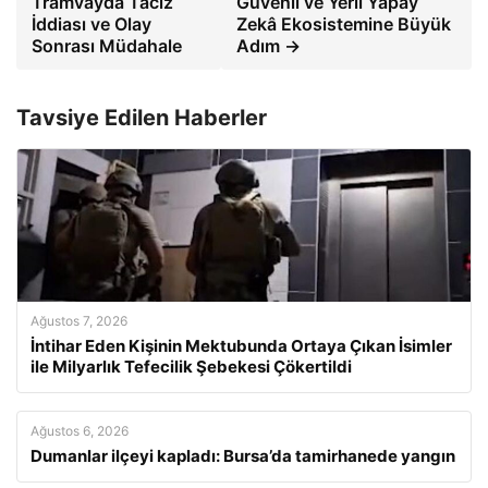
Tramvayda Taciz
Güvenli ve Yerli Yapay
İddiası ve Olay
Zekâ Ekosistemine Büyük
Sonrası Müdahale
Adım →
Tavsiye Edilen Haberler
Ağustos 7, 2026
İntihar Eden Kişinin Mektubunda Ortaya Çıkan İsimler
ile Milyarlık Tefecilik Şebekesi Çökertildi
Ağustos 6, 2026
Dumanlar ilçeyi kapladı: Bursa’da tamirhanede yangın