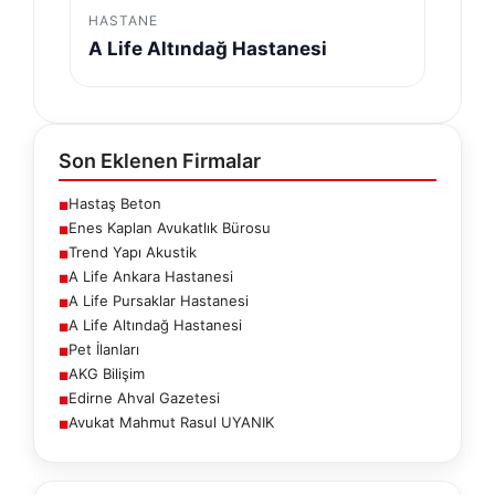
HASTANE
A Life Altındağ Hastanesi
Son Eklenen Firmalar
Hastaş Beton
■
Enes Kaplan Avukatlık Bürosu
■
Trend Yapı Akustik
■
A Life Ankara Hastanesi
■
A Life Pursaklar Hastanesi
■
A Life Altındağ Hastanesi
■
Pet İlanları
■
AKG Bilişim
■
Edirne Ahval Gazetesi
■
Avukat Mahmut Rasul UYANIK
■