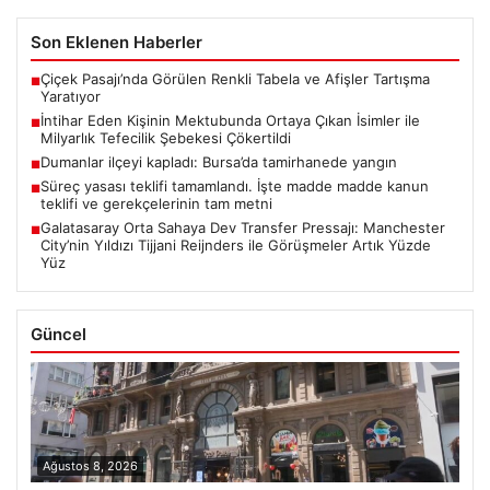
Son Eklenen Haberler
Çiçek Pasajı’nda Görülen Renkli Tabela ve Afişler Tartışma
■
Yaratıyor
İntihar Eden Kişinin Mektubunda Ortaya Çıkan İsimler ile
■
Milyarlık Tefecilik Şebekesi Çökertildi
Dumanlar ilçeyi kapladı: Bursa’da tamirhanede yangın
■
Süreç yasası teklifi tamamlandı. İşte madde madde kanun
■
teklifi ve gerekçelerinin tam metni
Galatasaray Orta Sahaya Dev Transfer Pressajı: Manchester
■
City’nin Yıldızı Tijjani Reijnders ile Görüşmeler Artık Yüzde
Yüz
Güncel
Ağustos 8, 2026