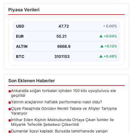
Yatırım araçlarının haftalık performansı
Piyasa Verileri
nasıl oldu?
USD
47.72
• 0.00%
EUR
55.21
▲ +0.04%
ALTIN
6668.9
▲ +0.13%
BTC
3101153
▲ +0.49%
Son Eklenen Haberler
Ankara’da soğan torbaları içinden 150 kilo uyuşturucu ele
■
geçirildi
Yatırım araçlarının haftalık performansı nasıl oldu?
■
Çiçek Pasajı’nda Görülen Renkli Tabela ve Afişler Tartışma
■
Yaratıyor
İntihar Eden Kişinin Mektubunda Ortaya Çıkan İsimler ile
■
Milyarlık Tefecilik Şebekesi Çökertildi
Dumanlar ilçeyi kapladı: Bursa’da tamirhanede yangın
■