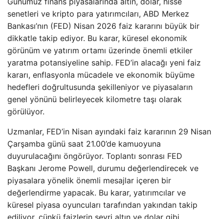
Günümüz finans piyasalarında altın, dolar, hisse
senetleri ve kripto para yatırımcıları, ABD Merkez
Bankası’nın (FED) Nisan 2026 faiz kararını büyük bir
dikkatle takip ediyor. Bu karar, küresel ekonomik
görünüm ve yatırım ortamı üzerinde önemli etkiler
yaratma potansiyeline sahip. FED’in alacağı yeni faiz
kararı, enflasyonla mücadele ve ekonomik büyüme
hedefleri doğrultusunda şekilleniyor ve piyasaların
genel yönünü belirleyecek kilometre taşı olarak
görülüyor.
Uzmanlar, FED’in Nisan ayındaki faiz kararının 29 Nisan
Çarşamba günü saat 21.00’de kamuoyuna
duyurulacağını öngörüyor. Toplantı sonrası FED
Başkanı Jerome Powell, durumu değerlendirecek ve
piyasalara yönelik önemli mesajlar içeren bir
değerlendirme yapacak. Bu karar, yatırımcılar ve
küresel piyasa oyuncuları tarafından yakından takip
ediliyor, çünkü faizlerin seyri altın ve dolar gibi