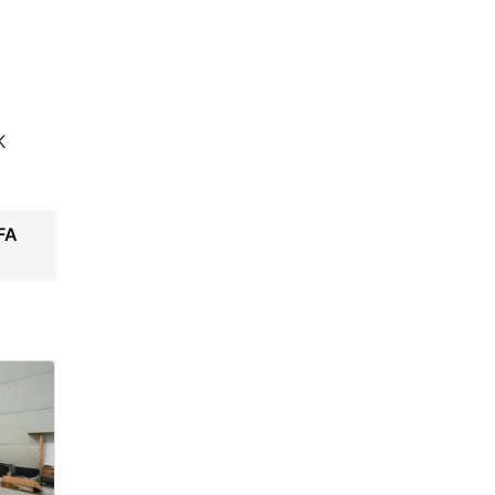
K
EFA