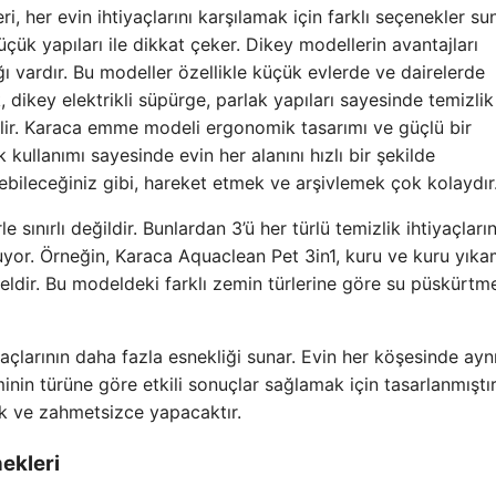
ri, her evin ihtiyaçlarını karşılamak için farklı seçenekler sun
üçük yapıları ile dikkat çeker. Dikey modellerin avantajları
ı vardır. Bu modeller özellikle küçük evlerde ve dairelerde
k, dikey elektrikli süpürge, parlak yapıları sayesinde temizlik
ilir. Karaca emme modeli ergonomik tasarımı ve güçlü bir
 kullanımı sayesinde evin her alanını hızlı bir şekilde
ebileceğiniz gibi, hareket etmek ve arşivlemek çok kolaydır
sınırlı değildir. Bunlardan 3’ü her türlü temizlik ihtiyaçların
uyor. Örneğin, Karaca Aquaclean Pet 3in1, kuru ve kuru yıka
deldir. Bu modeldeki farklı zemin türlerine göre su püskürtm
iyaçlarının daha fazla esnekliği sunar. Evin her köşesinde ayn
inin türüne göre etkili sonuçlar sağlamak için tasarlanmıştır
tik ve zahmetsizce yapacaktır.
ekleri