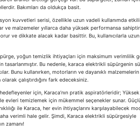
rdir. Bakımları da oldukça basit.
yon kuvvetleri serisi, özellikle uzun vadeli kullanımda etkili
ar ve malzemeler yıllarca daha yüksek performansa sahiptir
 korur ve dikkate alacak kadar basittir. Bu, kullanıcılarla uzun
üpürge, yoğun temizlik ihtiyaçları için maksimum verimlilik gö
n tasarlanmıştır. Bu nedenle, karaca elektrikli süpürgenin sü
ılar. Bunu kullanırken, motorların ve dayanıklı malzemelerin 
n olarak çalıştırdığını fark edeceksiniz.
edefleyenler için, Karaca’nın pratik aspiratörleridir; Yüksek
ı ile evleri temizlemek için mükemmel seçenekler sunar. Güçl
ıklılığı ile Karaca, her evin ihtiyaçlarını karşılayabilecek mo
aha verimli hale gelir. Şimdi, Karaca elektrikli süpürgesiyle
nın zamanı!