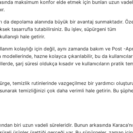
rasında maksimum konfor elde etmek için bunları uzun vadel
ır.
arı da depolama alanında büyük bir avantaj sunmaktadır. Özel
sek tasarrufla tutabilirsiniz. Bu işlev, süpürgeni tüm
llanışlı hale getirir.
llanım kolaylığı için değil, aynı zamanda bakım ve Post -Apr
odellerinde, hazne kolayca çıkarılabilir, bu da kullanıcılar
erde, şarj süresi oldukça kısadır ve kullanıcıların pratik tem
ürge, temizlik rutinlerinde vazgeçilmez bir yardımcı oluşturu
sunarak temizliğinizi çok daha verimli hale getirin. Bu şüph
ından biri uzun vadeli süreleridir. Bunun arkasında Karaca’n
süreli ürünler ürettiği gerçeği var. Bu süpürgeler, zaman içi