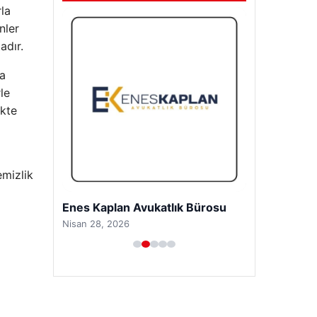
rla
nler
adır.
ra
le
ikte
emizlik
Enes Kaplan Avukatlık Bürosu
Nisan 28, 2026