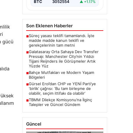
BTC
3052554
▲ +1.17%
bölgesine güçlü bir takviye
yapma…
Son Eklenen Haberler
lilik
ri
Süreç yasası teklifi tamamlandı. İşte
■
madde madde kanun teklifi ve
on gücü
gerekçelerinin tam metni
Galatasaray Orta Sahaya Dev Transfer
■
Pressajı: Manchester City’nin Yıldızı
Tijjani Reijnders ile Görüşmeler Artık
Yüzde Yüz
alıda
Bahçe Mutfakları ve Modern Yaşam
■
Bölgeleri
Gürsel Erol’dan CHP ve YENİ Parti’ye
■
‘birlik’ çağrısı: ‘Bu tam birleşme de
olabilir, seçim ittifakı da olabilir’
 yüksek
TBMM Dilekçe Komisyonu’na İlginç
■
ullanım
Talepler ve Güncel Gündem
Güncel