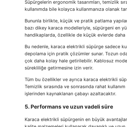
Süpürgelerin ergonomik tasarımları, temizlik sı
kullanımda bile kolayca kullanmanıza olanak tan
Bununla birlikte, küçük ve pratik patlama yapıl
bazı dikey karaca modelleriyle, süpürgeni en yük
handikaplarda, özellikle de küçük evlerde daha ku
Bu nedenle, karaca elektrikli süpürge sadece ku
depolama için pratik çözümler sunar. Tozun oda m
çok daha kolay hale getirilebilir. Kablosuz modell
sürekliliğe getirmesine izin verir.
Tüm bu özellikler ve ayrıca karaca elektrikli süp
Temizlik sırasında ve sonrasında rahat kullanım 
işlerinden kaynaklanan çabayı azaltacaktır.
5. Performans ve uzun vadeli süre
Karaca elektrikli süpürgenin en büyük avantajlar
kalite malzemeleri kullanarak dayanıklı ve uzun 