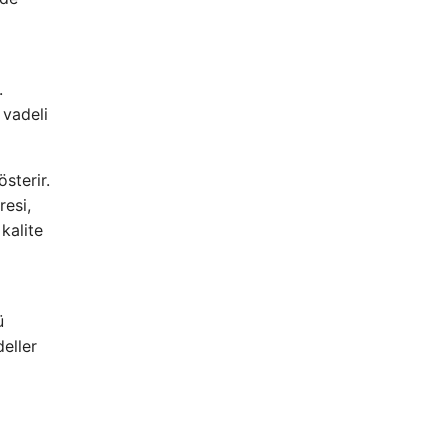
.
 vadeli
sterir.
resi,
kalite
ü
deller