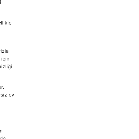
i
likle
izia
 için
izliği
r.
esiz ev
ın
nde