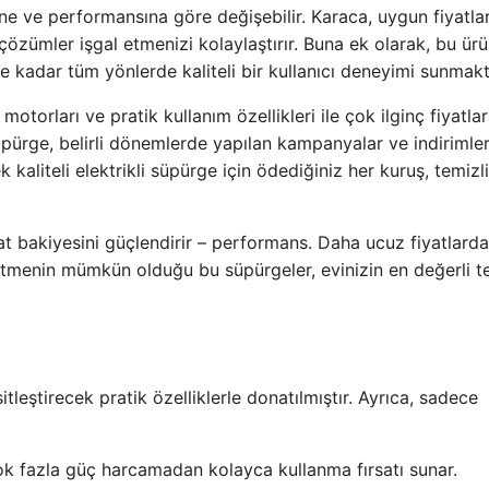
ine ve performansına göre değişebilir. Karaca, uygun fiyatla
zümler işgal etmenizi kolaylaştırır. Buna ek olarak, bu ürü
ne kadar tüm yönlerde kaliteli bir kullanıcı deneyimi sunmakt
otorları ve pratik kullanım özellikleri ile çok ilginç fiyatla
 süpürge, belirli dönemlerde yapılan kampanyalar ve indirimler
 kaliteli elektrikli süpürge için ödediğiniz her kuruş, temizl
at bakiyesini güçlendirir – performans. Daha ucuz fiyatlarda
 etmenin mümkün olduğu bu süpürgeler, evinizin en değerli t
tleştirecek pratik özelliklerle donatılmıştır. Ayrıca, sadece
çok fazla güç harcamadan kolayca kullanma fırsatı sunar.