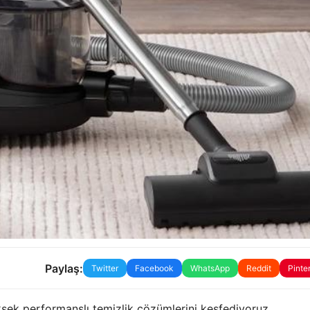
Paylaş:
Twitter
Facebook
WhatsApp
Reddit
Pinte
ksek performanslı temizlik çözümlerini keşfediyoruz.