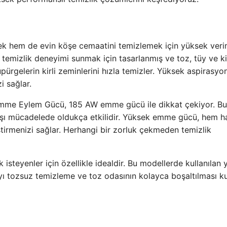
ek hem de evin köşe cemaatini temizlemek için yüksek verim
ir temizlik deneyimi sunmak için tasarlanmış ve toz, tüy ve ki
üpürgelerin kirli zeminlerini hızla temizler. Yüksek aspirasy
i sağlar.
 Emme Eylem Gücü, 185 AW emme gücü ile dikkat çekiyor. Bu
rşı mücadelede oldukça etkilidir. Yüksek emme gücü, hem h
ştirmenizi sağlar. Herhangi bir zorluk çekmeden temizlik
 isteyenler için özellikle idealdir. Bu modellerde kullanılan
yı tozsuz temizleme ve toz odasının kolayca boşaltılması k