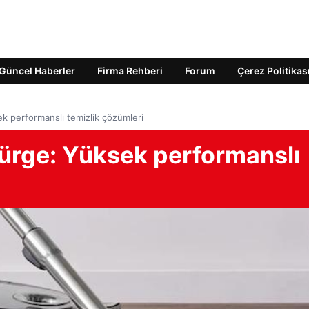
Güncel Haberler
Firma Rehberi
Forum
Çerez Politikas
ek performanslı temizlik çözümleri
pürge: Yüksek performanslı