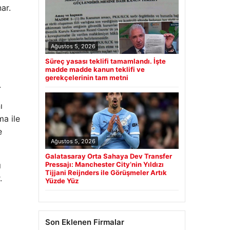
ar.
Ağustos 5, 2026
Süreç yasası teklifi tamamlandı. İşte
madde madde kanun teklifi ve
gerekçelerinin tam metni
.
ı
ma ile
e
Ağustos 5, 2026
Galatasaray Orta Sahaya Dev Transfer
ı
Pressajı: Manchester City’nin Yıldızı
Tijjani Reijnders ile Görüşmeler Artık
.
Yüzde Yüz
Son Eklenen Firmalar