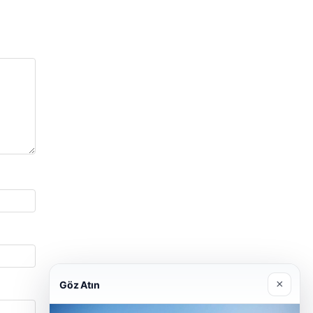
×
Göz Atın