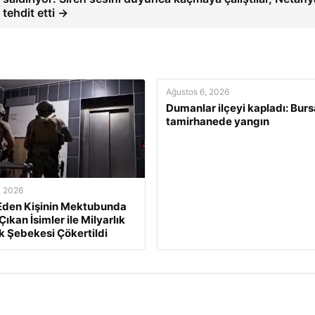
tehdit etti →
Ağustos 6, 2026
Dumanlar ilçeyi kapladı: Burs
tamirhanede yangın
, 2026
 Eden Kişinin Mektubunda
ıkan İsimler ile Milyarlık
ik Şebekesi Çökertildi