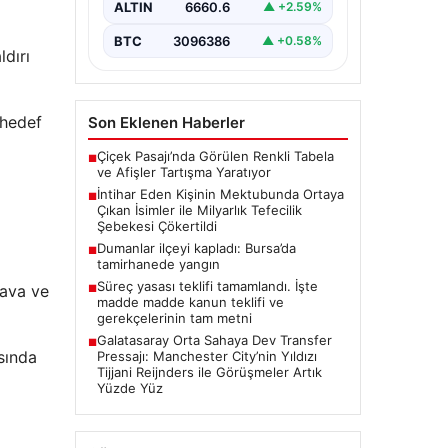
belirterek yaşamına son veren bir
ALTIN
6660.6
▲ +2.59%
vatandaşın geride bıraktığı
mektupta yer alan…
BTC
3096386
▲ +0.58%
ldırı
 hedef
Son Eklenen Haberler
Çiçek Pasajı’nda Görülen Renkli Tabela
■
ve Afişler Tartışma Yaratıyor
İntihar Eden Kişinin Mektubunda Ortaya
■
Çıkan İsimler ile Milyarlık Tefecilik
Şebekesi Çökertildi
Dumanlar ilçeyi kapladı: Bursa’da
■
tamirhanede yangın
Süreç yasası teklifi tamamlandı. İşte
hava ve
■
madde madde kanun teklifi ve
gerekçelerinin tam metni
Galatasaray Orta Sahaya Dev Transfer
■
sında
Pressajı: Manchester City’nin Yıldızı
Tijjani Reijnders ile Görüşmeler Artık
Yüzde Yüz