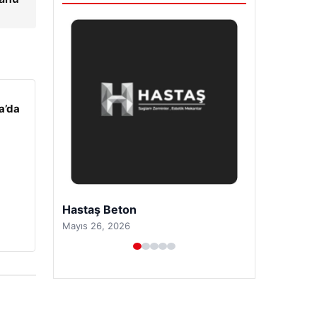
a’da
Enes Kaplan Avukatlık Bürosu
Nisan 28, 2026