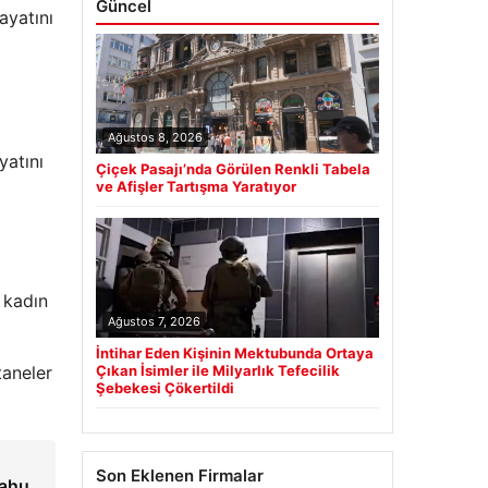
Güncel
ayatını
Ağustos 8, 2026
yatını
Çiçek Pasajı’nda Görülen Renkli Tabela
ve Afişler Tartışma Yaratıyor
 kadın
Ağustos 7, 2026
İntihar Eden Kişinin Mektubunda Ortaya
Çıkan İsimler ile Milyarlık Tefecilik
taneler
Şebekesi Çökertildi
Son Eklenen Firmalar
yahu