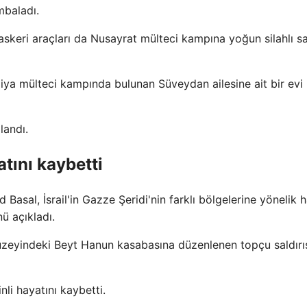
mbaladı.
l askeri araçları da Nusayrat mülteci kampına yoğun silahlı sa
aliya mülteci kampında bulunan Süveydan ailesine ait bir evi
alandı.
atını kaybetti
al, İsrail'in Gazze Şeridi'nin farklı bölgelerine yönelik 
nü açıkladı.
 kuzeyindeki Beyt Hanun kasabasına düzenlenen topçu saldırı
nli hayatını kaybetti.