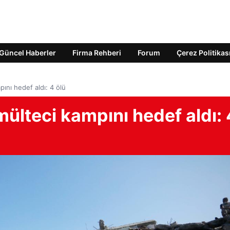
Güncel Haberler
Firma Rehberi
Forum
Çerez Politikas
pını hedef aldı: 4 ölü
 mülteci kampını hedef aldı: 