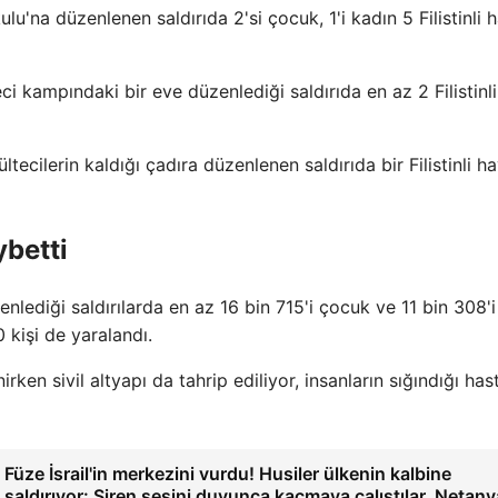
u'na düzenlenen saldırıda 2'si çocuk, 1'i kadın 5 Filistinli h
i kampındaki bir eve düzenlediği saldırıda en az 2 Filistinli
cilerin kaldığı çadıra düzenlenen saldırıda bir Filistinli ha
ybetti
nlediği saldırılarda en az 16 bin 715'i çocuk ve 11 bin 308'i
 kişi de yaralandı.
rken sivil altyapı da tahrip ediliyor, insanların sığındığı has
Füze İsrail'in merkezini vurdu! Husiler ülkenin kalbine
saldırıyor: Siren sesini duyunca kaçmaya çalıştılar, Netan