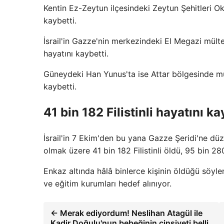
Kentin Ez-Zeytun ilçesindeki Zeytun Şehitleri Okul
kaybetti.
İsrail'in Gazze'nin merkezindeki El Megazi mültec
hayatını kaybetti.
Güneydeki Han Yunus'ta ise Attar bölgesinde mülte
kaybetti.
41 bin 182 Filistinli hayatını ka
İsrail'in 7 Ekim'den bu yana Gazze Şeridi'ne düze
olmak üzere 41 bin 182 Filistinli öldü, 95 bin 280
Enkaz altında hâlâ binlerce kişinin öldüğü söyleni
ve eğitim kurumları hedef alınıyor.
← Merak ediyordum! Neslihan Atagül ile
Kadir Doğulu'nun bebeğinin cinsiyeti belli