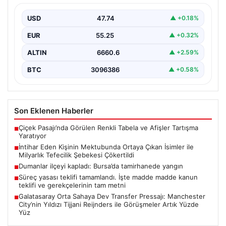
Şebekesi Çökertildi
USD
47.74
▲ +0.18%
Elazığ’da, tefecilere borçlandığını belirterek yaşamına
son veren bir vatandaşın geride bıraktığı mektupta yer
EUR
55.25
▲ +0.32%
alan…
ALTIN
6660.6
▲ +2.59%
BTC
3096386
▲ +0.58%
Son Eklenen Haberler
Çiçek Pasajı’nda Görülen Renkli Tabela ve Afişler Tartışma
■
Yaratıyor
İntihar Eden Kişinin Mektubunda Ortaya Çıkan İsimler ile
■
Milyarlık Tefecilik Şebekesi Çökertildi
Dumanlar ilçeyi kapladı: Bursa’da tamirhanede yangın
■
Süreç yasası teklifi tamamlandı. İşte madde madde kanun
■
teklifi ve gerekçelerinin tam metni
Galatasaray Orta Sahaya Dev Transfer Pressajı: Manchester
■
City’nin Yıldızı Tijjani Reijnders ile Görüşmeler Artık Yüzde
Yüz