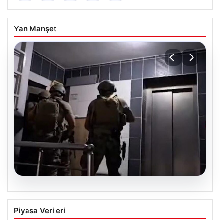
Yan Manşet
07.08.2026
İntihar Eden Kişinin Mektubunda Ortaya
Piyasa Verileri
Çıkan İsimler ile Milyarlık Tefecilik