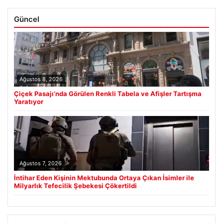
Güncel
Ağustos 8, 2026
Çiçek Pasajı’nda Görülen Renkli Tabela ve Afişler Tartışma
Yaratıyor
Ağustos 7, 2026
İntihar Eden Kişinin Mektubunda Ortaya Çıkan İsimler ile
Milyarlık Tefecilik Şebekesi Çökertildi