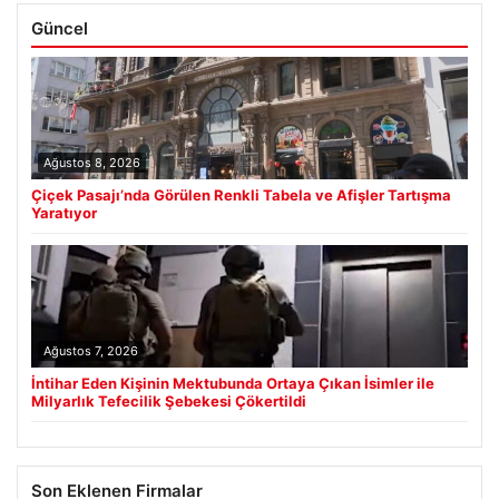
Güncel
Ağustos 8, 2026
Çiçek Pasajı’nda Görülen Renkli Tabela ve Afişler Tartışma
Yaratıyor
Ağustos 7, 2026
İntihar Eden Kişinin Mektubunda Ortaya Çıkan İsimler ile
Milyarlık Tefecilik Şebekesi Çökertildi
Son Eklenen Firmalar