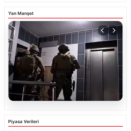
Yan Manşet
07.08.2026
İntihar Eden Kişinin Mektubunda Ortaya
Piyasa Verileri
Çıkan İsimler ile Milyarlık Tefecilik
Şebekesi Çökertildi