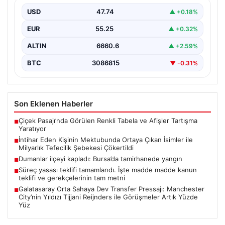
USD
47.74
▲ +0.18%
Elazığ’da, tefecilere borçlandığını belirterek yaşamına
son veren bir vatandaşın geride bıraktığı mektupta yer
EUR
55.25
▲ +0.32%
alan…
ALTIN
6660.6
▲ +2.59%
BTC
3086815
▼ -0.31%
Son Eklenen Haberler
Çiçek Pasajı’nda Görülen Renkli Tabela ve Afişler Tartışma
■
Yaratıyor
İntihar Eden Kişinin Mektubunda Ortaya Çıkan İsimler ile
■
Milyarlık Tefecilik Şebekesi Çökertildi
Dumanlar ilçeyi kapladı: Bursa’da tamirhanede yangın
■
Süreç yasası teklifi tamamlandı. İşte madde madde kanun
■
teklifi ve gerekçelerinin tam metni
Galatasaray Orta Sahaya Dev Transfer Pressajı: Manchester
■
City’nin Yıldızı Tijjani Reijnders ile Görüşmeler Artık Yüzde
Yüz