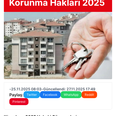
Korunma Hakları 2025
•
25.11.2025 08:03
•
Güncellendi: 27.11.2025 17:49
Paylaş:
Twitter
Facebook
WhatsApp
Reddit
Pinterest