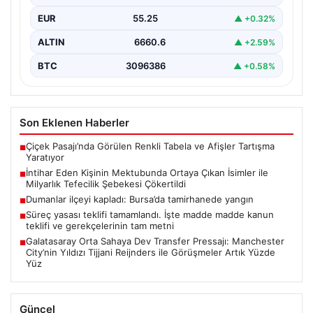
son veren bir vatandaşın geride bıraktığı mektupta yer
EUR
55.25
▲ +0.32%
alan…
ALTIN
6660.6
▲ +2.59%
BTC
3096386
▲ +0.58%
Son Eklenen Haberler
Çiçek Pasajı’nda Görülen Renkli Tabela ve Afişler Tartışma
■
Yaratıyor
İntihar Eden Kişinin Mektubunda Ortaya Çıkan İsimler ile
■
Milyarlık Tefecilik Şebekesi Çökertildi
Dumanlar ilçeyi kapladı: Bursa’da tamirhanede yangın
■
Süreç yasası teklifi tamamlandı. İşte madde madde kanun
■
teklifi ve gerekçelerinin tam metni
Galatasaray Orta Sahaya Dev Transfer Pressajı: Manchester
■
City’nin Yıldızı Tijjani Reijnders ile Görüşmeler Artık Yüzde
Yüz
Güncel