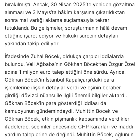
bırakılmıştı. Ancak, 30 Nisan 2025’te yeniden gözaltına
alınması ve 3 Mayıs’ta hâkim karşısına çıkarıldıktan
sonra mal varlığı aklama suçlamasıyla tekrar
tutuklandı. Bu gelişmeler, soruşturmanın hâlâ devam
ettiğine işaret ediyor ve hukuki sürecin detayları
yakından takip ediliyor.
İfadesinde Zuhal Böcek, oldukça çarpıcı iddialarda
bulundu. Veli Ağbaba’nın Gökhan Böcek’ten Özgür Özel
adına 1 milyon euro talep ettiğini öne sürdü. Ayrıca,
Gökhan Böcek’in İstanbul Kapalıçarşı’daki para
işlemlerine ilişkin detaylar verdi ve eşinin beraber
girdiği dövizci nüansı ile ilgili önemli bilgiler aktardı.
Gökhan Böcek’in para gösterdiği iddiası da
kamuoyunun gündemindeydi. Muhittin Böcek ve
Gökhan Böcek, etkin pişmanlık kapsamında verdikleri
ifadelerde, seçimler öncesinde CHP kararları ve maddi
yardım taleplerine de değindi. Muhittin Böcek, oğlunun