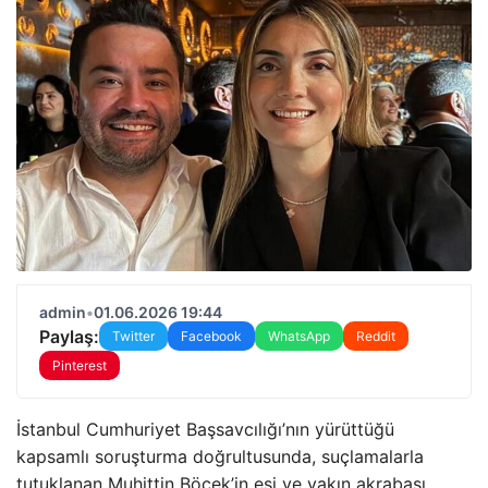
admin
•
01.06.2026 19:44
Paylaş:
Twitter
Facebook
WhatsApp
Reddit
Pinterest
İstanbul Cumhuriyet Başsavcılığı’nın yürüttüğü
kapsamlı soruşturma doğrultusunda, suçlamalarla
tutuklanan Muhittin Böcek’in eşi ve yakın akrabası