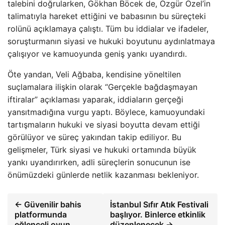
talebini doğrularken, Gökhan Böcek de, Özgür Özel’in
talimatıyla hareket ettiğini ve babasının bu süreçteki
rolünü açıklamaya çalıştı. Tüm bu iddialar ve ifadeler,
soruşturmanın siyasi ve hukuki boyutunu aydınlatmaya
çalışıyor ve kamuoyunda geniş yankı uyandırdı.
Öte yandan, Veli Ağbaba, kendisine yöneltilen
suçlamalara ilişkin olarak “Gerçekle bağdaşmayan
iftiralar” açıklaması yaparak, iddiaların gerçeği
yansıtmadığına vurgu yaptı. Böylece, kamuoyundaki
tartışmaların hukuki ve siyasi boyutta devam ettiği
görülüyor ve süreç yakından takip ediliyor. Bu
gelişmeler, Türk siyasi ve hukuki ortamında büyük
yankı uyandırırken, adli süreçlerin sonucunun ise
önümüzdeki günlerde netlik kazanması bekleniyor.
← Güvenilir bahis
İstanbul Sıfır Atık Festivali
platformunda
başlıyor. Binlerce etkinlik
eğlenceli oyun
düzenlenecek →