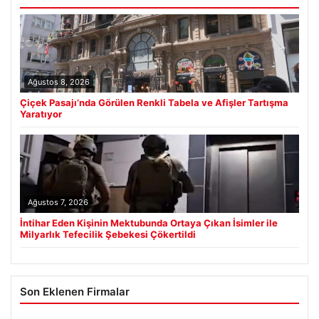
Ağustos 8, 2026
Çiçek Pasajı’nda Görülen Renkli Tabela ve Afişler Tartışma
Yaratıyor
Ağustos 7, 2026
İntihar Eden Kişinin Mektubunda Ortaya Çıkan İsimler ile
Milyarlık Tefecilik Şebekesi Çökertildi
Son Eklenen Firmalar