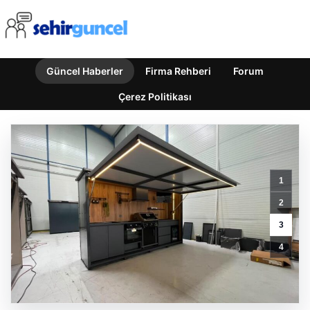
Güncel Haberler
Firma Rehberi
Forum
Çerez Politikası
Ukraynalı
1
Turist
2
Ayasofya’da
Ücretsiz
3
Giriş
4
Yöntemini
Sosyal
Medyada
Paylaştı