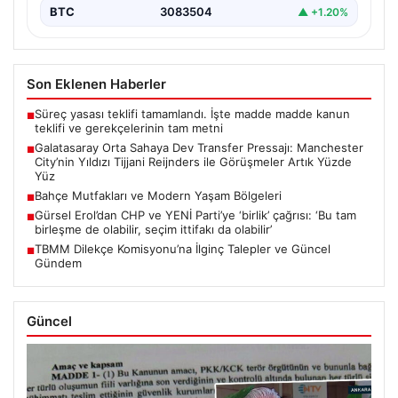
BTC
3083504
▲ +1.20%
Son Eklenen Haberler
Süreç yasası teklifi tamamlandı. İşte madde madde kanun
■
teklifi ve gerekçelerinin tam metni
Galatasaray Orta Sahaya Dev Transfer Pressajı: Manchester
■
City’nin Yıldızı Tijjani Reijnders ile Görüşmeler Artık Yüzde
Yüz
Bahçe Mutfakları ve Modern Yaşam Bölgeleri
■
Gürsel Erol’dan CHP ve YENİ Parti’ye ‘birlik’ çağrısı: ‘Bu tam
■
birleşme de olabilir, seçim ittifakı da olabilir’
TBMM Dilekçe Komisyonu’na İlginç Talepler ve Güncel
■
Gündem
Güncel