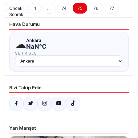
Yazı
Önceki
1
…
74
75
76
77
Sonraki
sayfalaması
Hava Durumu
☁
Ankara
NaN°C
ŞEHIR SEÇ
Bizi Takip Edin
Yan Manşet