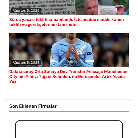
Ağustos 5, 2026
Süreç yasası teklifi tamamlandı. İşte madde madde kanun
teklifi ve gerekçelerinin tam metni
Ağustos 5, 2026
Galatasaray Orta Sahaya Dev Transfer Pressajı: Manchester
City’nin Yıldızı Tijjani Reijnders ile Görüşmeler Artık Yüzde
Yüz
Son Eklenen Firmalar