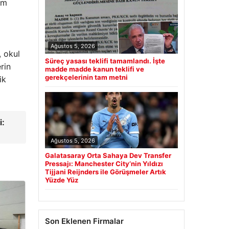
em
Ağustos 5, 2026
, okul
Süreç yasası teklifi tamamlandı. İşte
rin
madde madde kanun teklifi ve
gerekçelerinin tam metni
ik
i:
Ağustos 5, 2026
Galatasaray Orta Sahaya Dev Transfer
Pressajı: Manchester City’nin Yıldızı
Tijjani Reijnders ile Görüşmeler Artık
Yüzde Yüz
Son Eklenen Firmalar