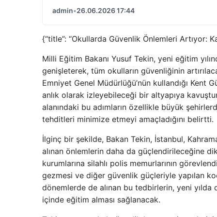
admin
•
26.06.2026 17:44
{“title”: “Okullarda Güvenlik Önlemleri Artıyor: K
Milli Eğitim Bakanı Yusuf Tekin, yeni eğitim yılı
genişleterek, tüm okulların güvenliğinin artırıl
Emniyet Genel Müdürlüğü’nün kullandığı Kent Güv
anlık olarak izleyebileceği bir altyapıya kavuştu
alanındaki bu adımların özellikle büyük şehirler
tehditleri minimize etmeyi amaçladığını belirtti.
İlginç bir şekilde, Bakan Tekin, İstanbul, Kahra
alınan önlemlerin daha da güçlendirileceğine di
kurumlarına silahlı polis memurlarının görevlendiri
gezmesi ve diğer güvenlik güçleriyle yapılan koo
dönemlerde de alınan bu tedbirlerin, yeni yılda d
içinde eğitim alması sağlanacak.