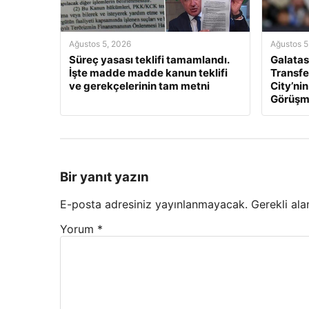
Ağustos 5, 2026
Ağustos 5
Süreç yasası teklifi tamamlandı.
Galatas
İşte madde madde kanun teklifi
Transfe
ve gerekçelerinin tam metni
City’nin
Görüşme
Bir yanıt yazın
E-posta adresiniz yayınlanmayacak.
Gerekli ala
Yorum
*