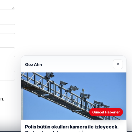
×
Göz Atın
n.
Güncel Haberler
Polis bütün okulları kamera ile izleyecek.