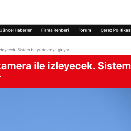
Güncel Haberler
Firma Rehberi
Forum
Çerez Politikas
izleyecek. Sistem bu yıl devreye giriyor
kamera ile izleyecek. Sistem
r