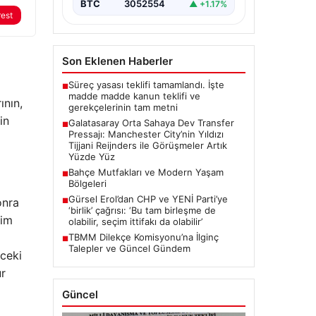
BTC
3052554
▲ +1.17%
bölgesine güçlü bir takviye
rest
yapma…
Son Eklenen Haberler
Süreç yasası teklifi tamamlandı. İşte
■
madde madde kanun teklifi ve
ının,
gerekçelerinin tam metni
in
Galatasaray Orta Sahaya Dev Transfer
■
Pressajı: Manchester City’nin Yıldızı
Tijjani Reijnders ile Görüşmeler Artık
ı
Yüzde Yüz
Bahçe Mutfakları ve Modern Yaşam
■
Bölgeleri
Gürsel Erol’dan CHP ve YENİ Parti’ye
onra
■
‘birlik’ çağrısı: ‘Bu tam birleşme de
tim
olabilir, seçim ittifakı da olabilir’
TBMM Dilekçe Komisyonu’na İlginç
■
Talepler ve Güncel Gündem
nceki
ur
Güncel