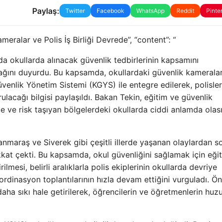
Paylaş:
Twitter
Facebook
WhatsApp
Reddit
Pinte
ameralar ve Polis İş Birliği Devrede”, “content”: “
nda okullarda alınacak güvenlik tedbirlerinin kapsamını
acağını duyurdu. Bu kapsamda, okullardaki güvenlik kameralar
enlik Yönetim Sistemi (KGYS) ile entegre edilerek, polisler
rulacağı bilgisi paylaşıldı. Bakan Tekin, eğitim ve güvenlik
de ve risk taşıyan bölgelerdeki okullarda ciddi anlamda olas
manmaraş ve Siverek gibi çeşitli illerde yaşanan olaylardan s
kkat çekti. Bu kapsamda, okul güvenliğini sağlamak için eği
lmesi, belirli aralıklarla polis ekiplerinin okullarda devriye
rdinasyon toplantılarının hızla devam ettiğini vurguladı. Ö
aha sıkı hale getirilerek, öğrencilerin ve öğretmenlerin huz