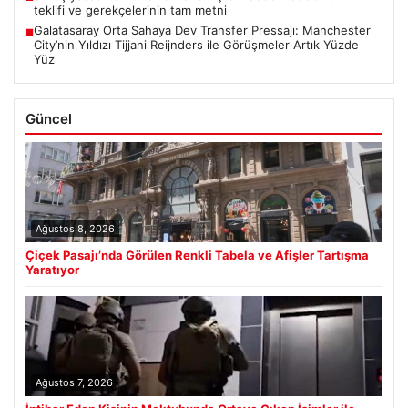
teklifi ve gerekçelerinin tam metni
Galatasaray Orta Sahaya Dev Transfer Pressajı: Manchester
■
City’nin Yıldızı Tijjani Reijnders ile Görüşmeler Artık Yüzde
Yüz
Güncel
Ağustos 8, 2026
Çiçek Pasajı’nda Görülen Renkli Tabela ve Afişler Tartışma
Yaratıyor
Ağustos 7, 2026