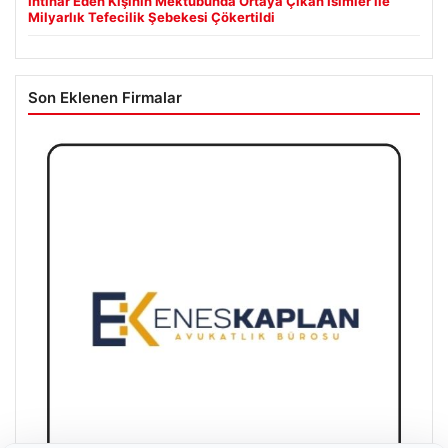
İntihar Eden Kişinin Mektubunda Ortaya Çıkan İsimler ile
Milyarlık Tefecilik Şebekesi Çökertildi
Son Eklenen Firmalar