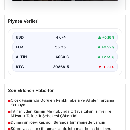
07.08.2026
İntihar Eden Kişinin Mektubunda Ortaya
Piyasa Verileri
Çıkan İsimler ile Milyarlık Tefecilik
Şebekesi Çökertildi
USD
47.74
▲ +0.18%
Elazığ’da, tefecilere borçlandığını belirterek yaşamına
son veren bir vatandaşın geride bıraktığı mektupta yer
EUR
55.25
▲ +0.32%
alan…
ALTIN
6660.6
▲ +2.59%
BTC
3086815
▼ -0.31%
Son Eklenen Haberler
Çiçek Pasajı’nda Görülen Renkli Tabela ve Afişler Tartışma
■
Yaratıyor
İntihar Eden Kişinin Mektubunda Ortaya Çıkan İsimler ile
■
Milyarlık Tefecilik Şebekesi Çökertildi
Dumanlar ilçeyi kapladı: Bursa’da tamirhanede yangın
■
Süreç yasası teklifi tamamlandı. İşte madde madde kanun
■