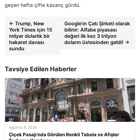
geçen hafta çifte kazanç gördü.
← Trump, New
Google'ın Çatı Şirketi olarak
York Times için 15
bilinir: Alfabe piyasası
milyar dolarlık bir
değeri ilk kez 3 trilyon
hakaret davası
doların üstesinden geldi! →
sundu
Tavsiye Edilen Haberler
Ağustos 8, 2026
Çiçek Pasajı’nda Görülen Renkli Tabela ve Afişler