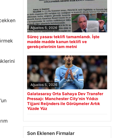
ecekken
Ağustos 5, 2026
Süreç yasası teklifi tamamlandı. İşte
görmek
madde madde kanun teklifi ve
gerekçelerinin tam metni
klerini
Ağustos 5, 2026
Galatasaray Orta Sahaya Dev Transfer
Pressajı: Manchester City’nin Yıldızı
’un
Tijjani Reijnders ile Görüşmeler Artık
Yüzde Yüz
ırım
Son Eklenen Firmalar