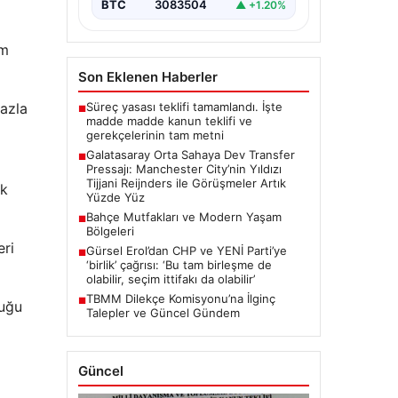
BTC
3083504
▲ +1.20%
bölgesine güçlü bir takviye
yapma…
im
Son Eklenen Haberler
Süreç yasası teklifi tamamlandı. İşte
fazla
■
madde madde kanun teklifi ve
gerekçelerinin tam metni
Galatasaray Orta Sahaya Dev Transfer
■
Pressajı: Manchester City’nin Yıldızı
Tijjani Reijnders ile Görüşmeler Artık
ak
Yüzde Yüz
Bahçe Mutfakları ve Modern Yaşam
■
Bölgeleri
eri
Gürsel Erol’dan CHP ve YENİ Parti’ye
■
‘birlik’ çağrısı: ‘Bu tam birleşme de
olabilir, seçim ittifakı da olabilir’
TBMM Dilekçe Komisyonu’na İlginç
■
duğu
Talepler ve Güncel Gündem
Güncel