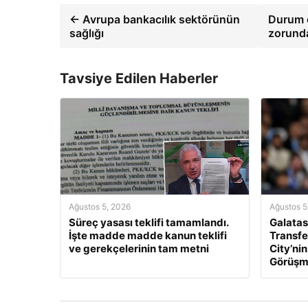
← Avrupa bankacılık sektörünün
Durum ç
sağlığı
zorund
Tavsiye Edilen Haberler
Ağustos 5, 2026
Ağustos 5
Süreç yasası teklifi tamamlandı.
Galatas
İşte madde madde kanun teklifi
Transfe
ve gerekçelerinin tam metni
City’nin
Görüşme