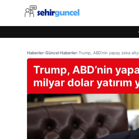
Haberler
›
Güncel Haberler
›
Trump, ABD’nin yapay zeka altya
Trump, ABD’nin yapa
milyar dolar yatırım