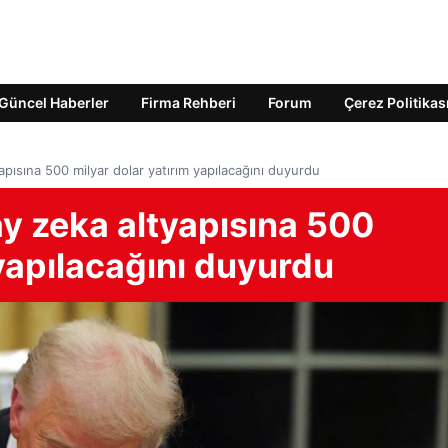
Güncel Haberler
Firma Rehberi
Forum
Çerez Politikas
pısına 500 milyar dolar yatırım yapılacağını duyurdu
y zeka altyapısına 500
 yapılacağını duyurdu