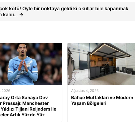
ok kötü! Öyle bir noktaya geldi ki okullar bile kapanmak
a kaldı… →
, 2026
Ağustos 4, 2026
aray Orta Sahaya Dev
Bahçe Mutfakları ve Modern
r Pressajı: Manchester
Yaşam Bölgeleri
 Yıldızı Tijjani Reijnders ile
ler Artık Yüzde Yüz