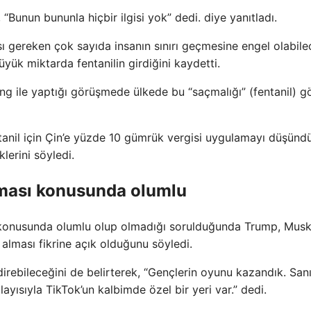
“Bunun bununla hiçbir ilgisi yok” dedi. diye yanıtladı.
 gereken çok sayıda insanın sınırı geçmesine engel olabil
üyük miktarda fentanilin girdiğini kaydetti.
ng ile yaptığı görüşmede ülkede bu “saçmalığı” (fentanil) 
anil için Çin’e yüzde 10 gümrük vergisi uygulamayı düşündü
klerini söyledi.
lması konusunda olumlu
 konusunda olumlu olup olmadığı sorulduğunda Trump, Musk
n alması fikrine açık olduğunu söyledi.
irebileceğini de belirterek, “Gençlerin oyunu kazandık. San
ısıyla TikTok’un kalbimde özel bir yeri var.” dedi.