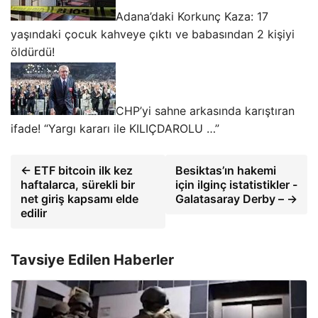
Adana’daki Korkunç Kaza: 17
yaşındaki çocuk kahveye çıktı ve babasından 2 kişiyi
öldürdü!
CHP’yi sahne arkasında karıştıran
ifade! “Yargı kararı ile KILIÇDAROLU …”
← ETF bitcoin ilk kez
Besiktas’ın hakemi
haftalarca, sürekli bir
için ilginç istatistikler -
net giriş kapsamı elde
Galatasaray Derby – →
edilir
Tavsiye Edilen Haberler