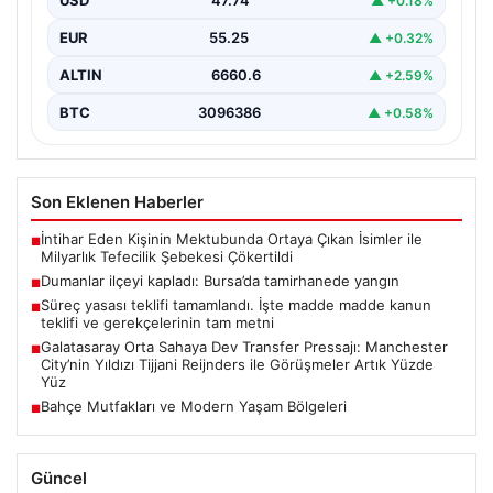
USD
47.74
▲ +0.18%
EUR
55.25
▲ +0.32%
ALTIN
6660.6
▲ +2.59%
BTC
3096386
▲ +0.58%
Son Eklenen Haberler
İntihar Eden Kişinin Mektubunda Ortaya Çıkan İsimler ile
■
Milyarlık Tefecilik Şebekesi Çökertildi
Dumanlar ilçeyi kapladı: Bursa’da tamirhanede yangın
■
Süreç yasası teklifi tamamlandı. İşte madde madde kanun
■
teklifi ve gerekçelerinin tam metni
Galatasaray Orta Sahaya Dev Transfer Pressajı: Manchester
■
City’nin Yıldızı Tijjani Reijnders ile Görüşmeler Artık Yüzde
Yüz
Bahçe Mutfakları ve Modern Yaşam Bölgeleri
■
Güncel