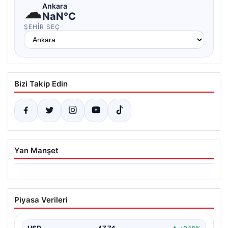
☁
Ankara
NaN°C
ŞEHIR SEÇ
Bizi Takip Edin
Yan Manşet
06.08.2026
Dumanlar ilçeyi kapladı: Bursa’da
Piyasa Verileri
tamirhanede yangın