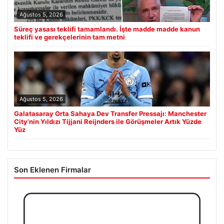
Ağustos 5, 2026
Süreç yasası teklifi tamamlandı. İşte madde madde kanun
teklifi ve gerekçelerinin tam metni
Ağustos 5, 2026
Galatasaray Orta Sahaya Dev Transfer Pressajı: Manchester
City’nin Yıldızı Tijjani Reijnders ile Görüşmeler Artık Yüzde
Yüz
Son Eklenen Firmalar