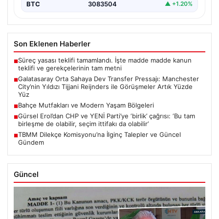
BTC
3083504
▲ +1.20%
Son Eklenen Haberler
Süreç yasası teklifi tamamlandı. İşte madde madde kanun
■
teklifi ve gerekçelerinin tam metni
Galatasaray Orta Sahaya Dev Transfer Pressajı: Manchester
■
City’nin Yıldızı Tijjani Reijnders ile Görüşmeler Artık Yüzde
Yüz
Bahçe Mutfakları ve Modern Yaşam Bölgeleri
■
Gürsel Erol’dan CHP ve YENİ Parti’ye ‘birlik’ çağrısı: ‘Bu tam
■
birleşme de olabilir, seçim ittifakı da olabilir’
TBMM Dilekçe Komisyonu’na İlginç Talepler ve Güncel
■
Gündem
Güncel