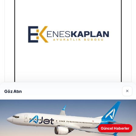
×
Göz Atın
Enes Kaplan Avukatlık Bürosu
Nisan 28, 2026
Güncel Haberler
Web sitemizi nasıl kullandığınızı daha iyi anlayabilmek,