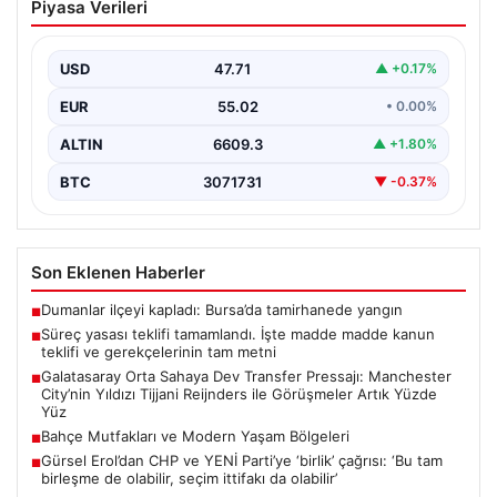
Piyasa Verileri
madde madde kanun teklifi ve
gerekçelerinin tam metni
USD
47.71
▲ +0.17%
EUR
55.02
• 0.00%
ALTIN
6609.3
▲ +1.80%
BTC
3071731
▼ -0.37%
Son Eklenen Haberler
Dumanlar ilçeyi kapladı: Bursa’da tamirhanede yangın
■
Süreç yasası teklifi tamamlandı. İşte madde madde kanun
■
teklifi ve gerekçelerinin tam metni
Galatasaray Orta Sahaya Dev Transfer Pressajı: Manchester
■
City’nin Yıldızı Tijjani Reijnders ile Görüşmeler Artık Yüzde
Yüz
Bahçe Mutfakları ve Modern Yaşam Bölgeleri
■
Gürsel Erol’dan CHP ve YENİ Parti’ye ‘birlik’ çağrısı: ‘Bu tam
■
birleşme de olabilir, seçim ittifakı da olabilir’