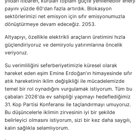
yıldan itibaren, kurulan toplam güçte yenilenebilir enerji
payını yüzde 60'dan fazla artırdık. Blokasyon
sektörlerimizi net emisyon için sıfır emisyonumuzla
dönüştürmeye devam edeceğiz. 2053.
Altyapıyı, özellikle elektrikli araçların üretimini hızla
güçlendiriyoruz ve demiryolu yatırımlarına öncelik
veriyoruz.
Su verimliliğini seferberiyetimizle küresel olarak
hareket eden eşim Emine Erdoğan'ın himayesinde sıfır
atık hareketinin iklim değişikliği ile mücadelemizde
temel bir rol oynadığını vurgulamak istiyorum. Tüm bu
çabaları 2026'da ev sahipliği yapmayı hedeflediğimiz
31. Kop Partisi Konferansı ile taçlandırmayı umuyoruz.
Bu düşüncelerle iklimin zirvesinin iyi bir şekilde
belirleyici olmasını istiyorum, sizi bir kez daha saygılı,
kalın sağlıkla selamlıyorum.