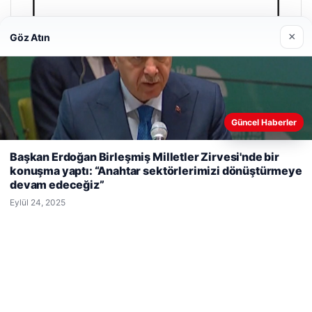
×
Göz Atın
Güncel Haberler
Web sitemizi nasıl kullandığınızı daha iyi anlayabilmek,
Başkan Erdoğan Birleşmiş Milletler Zirvesi'nde bir
deneyiminizi kişiselleştirmek ve geliştirmek amacıyla çerezler
konuşma yaptı: “Anahtar sektörlerimizi dönüştürmeye
kullanıyoruz.
Çerez Politikamız
devam edeceğiz”
Reddet
Kabul Et
Eylül 24, 2025
Enes Kaplan Avukatlık Bürosu
Nisan 28, 2026