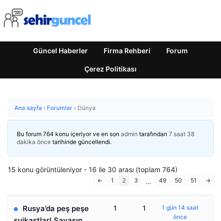
Güncel Haberler
Firma Rehberi
Forum
Çerez Politikası
Ana sayfa
›
Forumlar
›
Dünya
Bu forum 764 konu içeriyor ve en son
admin
tarafından
7 saat 38
dakika önce
tarihinde güncellendi.
15 konu görüntüleniyor - 16 ile 30 arası (toplam 764)
←
1
2
3
49
50
51
→
…
Rusya’da peş peşe
1
1
1 gün 14 saat
önce
suikastlar! Savaşın