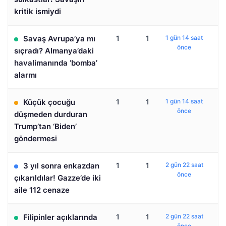
kritik ismiydi
Savaş Avrupa’ya mı
1
1
1 gün 14 saat
önce
sıçradı? Almanya’daki
havalimanında ‘bomba’
alarmı
Küçük çocuğu
1
1
1 gün 14 saat
önce
düşmeden durduran
Trump’tan ‘Biden’
göndermesi
3 yıl sonra enkazdan
1
1
2 gün 22 saat
önce
çıkarıldılar! Gazze’de iki
aile 112 cenaze
Filipinler açıklarında
1
1
2 gün 22 saat
önce