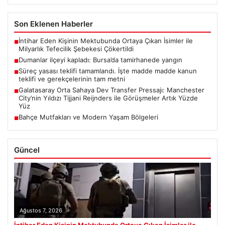
Son Eklenen Haberler
İntihar Eden Kişinin Mektubunda Ortaya Çıkan İsimler ile
■
Milyarlık Tefecilik Şebekesi Çökertildi
Dumanlar ilçeyi kapladı: Bursa’da tamirhanede yangın
■
Süreç yasası teklifi tamamlandı. İşte madde madde kanun
■
teklifi ve gerekçelerinin tam metni
Galatasaray Orta Sahaya Dev Transfer Pressajı: Manchester
■
City’nin Yıldızı Tijjani Reijnders ile Görüşmeler Artık Yüzde
Yüz
Bahçe Mutfakları ve Modern Yaşam Bölgeleri
■
Güncel
Ağustos 7, 2026