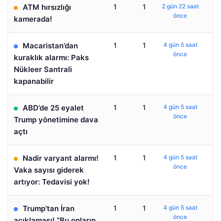
ATM hırsızlığı
1
1
2 gün 22 saat
önce
kamerada!
Macaristan’dan
1
1
4 gün 5 saat
önce
kuraklık alarmı: Paks
Nükleer Santrali
kapanabilir
ABD’de 25 eyalet
1
1
4 gün 5 saat
önce
Trump yönetimine dava
açtı
Nadir varyant alarmı!
1
1
4 gün 5 saat
önce
Vaka sayısı giderek
artıyor: Tedavisi yok!
Trump’tan İran
1
1
4 gün 5 saat
önce
açıklaması! “Bu onların