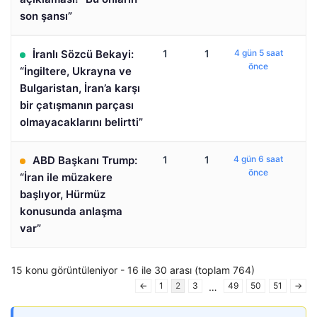
son şansı”
İranlı Sözcü Bekayi:
1
1
4 gün 5 saat
önce
“İngiltere, Ukrayna ve
Bulgaristan, İran’a karşı
bir çatışmanın parçası
olmayacaklarını belirtti”
ABD Başkanı Trump:
1
1
4 gün 6 saat
önce
“İran ile müzakere
başlıyor, Hürmüz
konusunda anlaşma
var”
15 konu görüntüleniyor - 16 ile 30 arası (toplam 764)
←
1
2
3
49
50
51
→
…