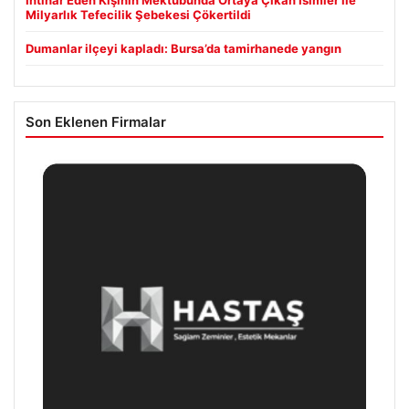
İntihar Eden Kişinin Mektubunda Ortaya Çıkan İsimler ile
Milyarlık Tefecilik Şebekesi Çökertildi
Dumanlar ilçeyi kapladı: Bursa’da tamirhanede yangın
Son Eklenen Firmalar