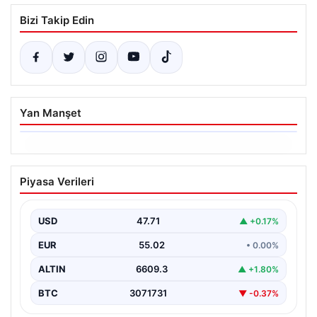
Bizi Takip Edin
Yan Manşet
06.08.2026
Dumanlar ilçeyi kapladı: Bursa’da
Piyasa Verileri
tamirhanede yangın
USD
47.71
▲ +0.17%
EUR
55.02
• 0.00%
ALTIN
6609.3
▲ +1.80%
BTC
3071731
▼ -0.37%