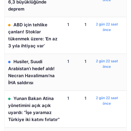
6,3 büyüklüğünde
deprem
ABD için tehlike
1
1
2 gün 22 saat
önce
çanları! Stoklar
tükenmek üzere: ‘En az
3 yıla ihtiyaç var’
Husiler, Suudi
1
1
2 gün 22 saat
önce
Arabistan’ı hedef aldı!
Necran Havalimanı’na
İHA saldırısı
Yunan Bakan Atina
1
1
2 gün 22 saat
önce
yönetimini açık açık
uyardı: “İşe yaramaz
Türkiye iki katını fırlatır”