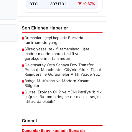
BTC
3071731
▼ -0.37%
Son Eklenen Haberler
Dumanlar ilçeyi kapladı: Bursa’da
■
tamirhanede yangın
Süreç yasası teklifi tamamlandı. İşte
■
madde madde kanun teklifi ve
gerekçelerinin tam metni
Galatasaray Orta Sahaya Dev Transfer
■
Pressajı: Manchester City’nin Yıldızı Tijjani
Reijnders ile Görüşmeler Artık Yüzde Yüz
Bahçe Mutfakları ve Modern Yaşam
■
Bölgeleri
Gürsel Erol’dan CHP ve YENİ Parti’ye ‘birlik’
■
çağrısı: ‘Bu tam birleşme de olabilir, seçim
ittifakı da olabilir’
Güncel
Dumanlar ilçeyi kapladı: Bursa’da