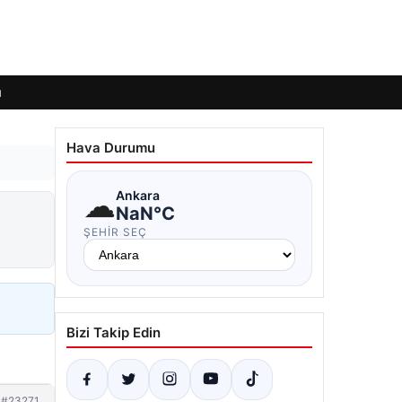
ı
Hava Durumu
☁
Ankara
NaN°C
ŞEHIR SEÇ
Bizi Takip Edin
#23271