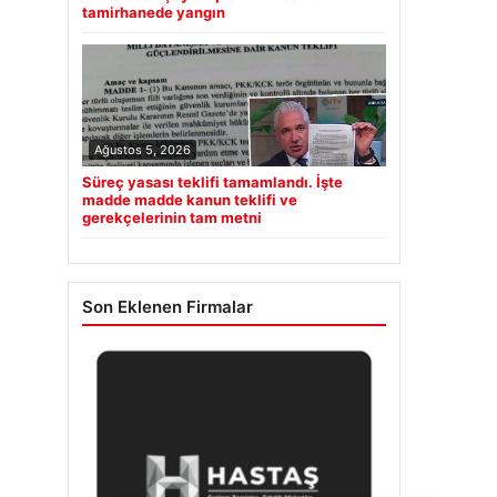
tamirhanede yangın
Ağustos 5, 2026
Süreç yasası teklifi tamamlandı. İşte
madde madde kanun teklifi ve
gerekçelerinin tam metni
Son Eklenen Firmalar