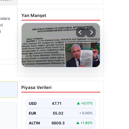
Yan Manşet
ıslara
ri
1
05.08.2026
Süreç yasası teklifi
Piyasa Verileri
tamamlandı. İşte madde
madde kanun teklifi ve
gerekçelerinin tam metni
USD
47.71
▲ +0.17%
EUR
55.02
• 0.00%
ALTIN
6609.3
▲ +1.80%