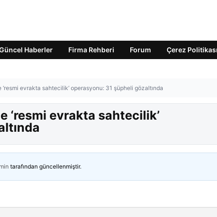
Güncel Haberler
Firma Rehberi
Forum
Çerez Politikas
 ‘resmi evrakta sahtecilik’ operasyonu: 31 şüpheli gözaltında
e ‘resmi evrakta sahtecilik’
altında
min
tarafından güncellenmiştir.