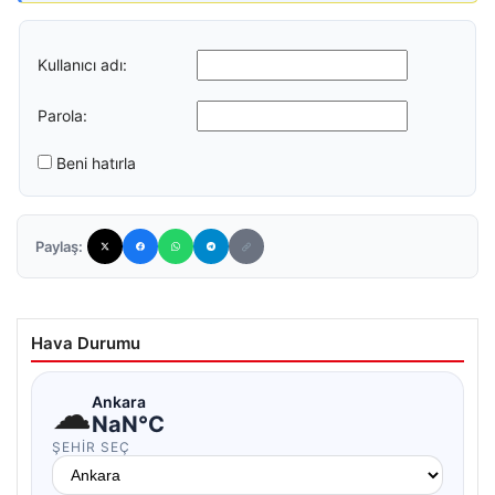
Kullanıcı adı:
Parola:
Beni hatırla
Paylaş:
Hava Durumu
☁
Ankara
NaN°C
ŞEHIR SEÇ