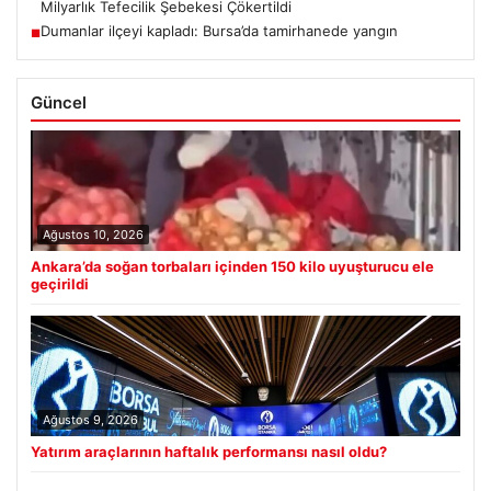
Milyarlık Tefecilik Şebekesi Çökertildi
Dumanlar ilçeyi kapladı: Bursa’da tamirhanede yangın
■
Güncel
Ağustos 10, 2026
Ankara’da soğan torbaları içinden 150 kilo uyuşturucu ele
geçirildi
Ağustos 9, 2026
Yatırım araçlarının haftalık performansı nasıl oldu?