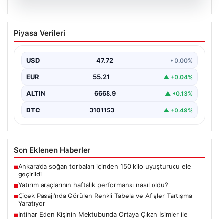
09.08.2026
Yatırım araçlarının haftalık performansı
Piyasa Verileri
nasıl oldu?
USD
47.72
• 0.00%
EUR
55.21
▲ +0.04%
ALTIN
6668.9
▲ +0.13%
BTC
3101153
▲ +0.49%
Son Eklenen Haberler
Ankara’da soğan torbaları içinden 150 kilo uyuşturucu ele
■
geçirildi
Yatırım araçlarının haftalık performansı nasıl oldu?
■
Çiçek Pasajı’nda Görülen Renkli Tabela ve Afişler Tartışma
■
Yaratıyor
İntihar Eden Kişinin Mektubunda Ortaya Çıkan İsimler ile
■