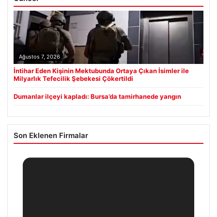
Ağustos 7, 2026
İntihar Eden Kişinin Mektubunda Ortaya Çıkan İsimler ile
Milyarlık Tefecilik Şebekesi Çökertildi
Dumanlar ilçeyi kapladı: Bursa’da tamirhanede yangın
Son Eklenen Firmalar