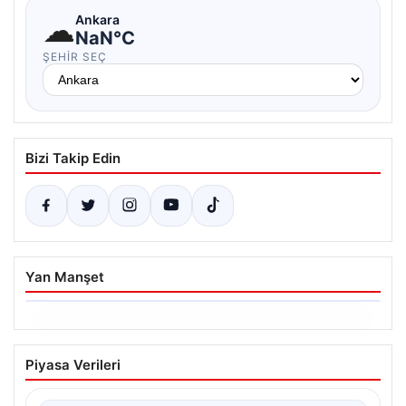
☁
Ankara
NaN°C
ŞEHIR SEÇ
Bizi Takip Edin
Yan Manşet
06.08.2026
Dumanlar ilçeyi kapladı: Bursa’da
Piyasa Verileri
tamirhanede yangın