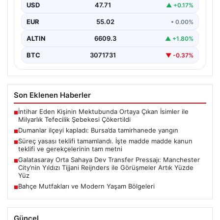
USD
47.71
▲ +0.17%
EUR
55.02
• 0.00%
ALTIN
6609.3
▲ +1.80%
BTC
3071731
▼ -0.37%
Son Eklenen Haberler
İntihar Eden Kişinin Mektubunda Ortaya Çıkan İsimler ile
■
Milyarlık Tefecilik Şebekesi Çökertildi
Dumanlar ilçeyi kapladı: Bursa’da tamirhanede yangın
■
Süreç yasası teklifi tamamlandı. İşte madde madde kanun
■
teklifi ve gerekçelerinin tam metni
Galatasaray Orta Sahaya Dev Transfer Pressajı: Manchester
■
City’nin Yıldızı Tijjani Reijnders ile Görüşmeler Artık Yüzde
Yüz
Bahçe Mutfakları ve Modern Yaşam Bölgeleri
■
Güncel