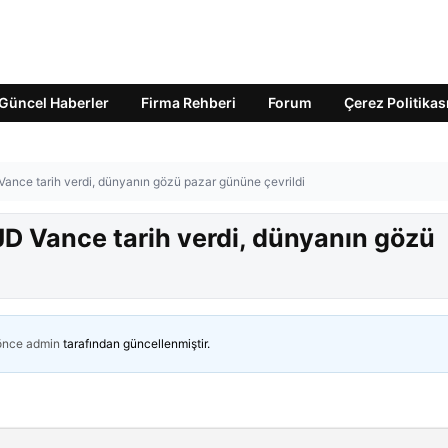
Güncel Haberler
Firma Rehberi
Forum
Çerez Politikas
nce tarih verdi, dünyanın gözü pazar gününe çevrildi
D Vance tarih verdi, dünyanın gözü
 önce
admin
tarafından güncellenmiştir.