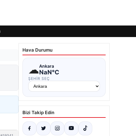
ı
Hava Durumu
☁
Ankara
NaN°C
ŞEHIR SEÇ
Bizi Takip Edin
#19341