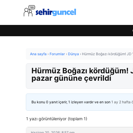
Ana sayfa
›
Forumlar
›
Dünya
›
Hürmüz Boğazı kördüğüm! JD Va
Hürmüz Boğazı kördüğüm! J
pazar gününe çevrildi
Bu konu 0 yanıt içerir, 1 izleyen vardır ve en son
1 ay 2 hafta
1 yazı görüntüleniyor (toplam 1)
Haziran 20, 2026: 8:57 pm