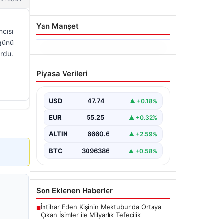
Yan Manşet
mcısı
 günü
06.08.2026
urdu.
Dumanlar ilçeyi kapladı:
Piyasa Verileri
Bursa’da tamirhanede
yangın
USD
47.74
▲ +0.18%
EUR
55.25
▲ +0.32%
ALTIN
6660.6
▲ +2.59%
BTC
3096386
▲ +0.58%
Son Eklenen Haberler
İntihar Eden Kişinin Mektubunda Ortaya
■
Çıkan İsimler ile Milyarlık Tefecilik