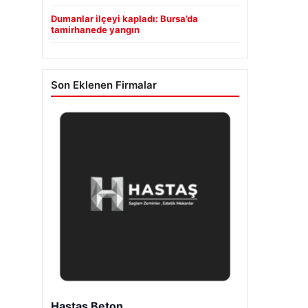
Dumanlar ilçeyi kapladı: Bursa’da
tamirhanede yangın
Son Eklenen Firmalar
Hastaş Beton