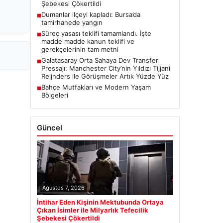
Şebekesi Çökertildi
Dumanlar ilçeyi kapladı: Bursa’da
■
tamirhanede yangın
Süreç yasası teklifi tamamlandı. İşte
■
madde madde kanun teklifi ve
gerekçelerinin tam metni
Galatasaray Orta Sahaya Dev Transfer
■
Pressajı: Manchester City’nin Yıldızı Tijjani
Reijnders ile Görüşmeler Artık Yüzde Yüz
Bahçe Mutfakları ve Modern Yaşam
■
Bölgeleri
Güncel
Ağustos 7, 2026
İntihar Eden Kişinin Mektubunda Ortaya
Çıkan İsimler ile Milyarlık Tefecilik
Şebekesi Çökertildi