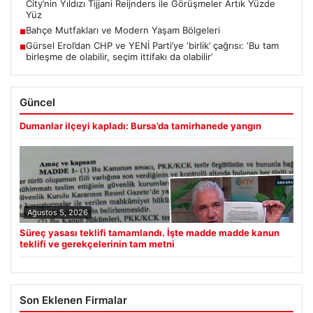
City’nin Yıldızı Tijjani Reijnders ile Görüşmeler Artık Yüzde
Yüz
Bahçe Mutfakları ve Modern Yaşam Bölgeleri
■
Gürsel Erol’dan CHP ve YENİ Parti’ye ‘birlik’ çağrısı: ‘Bu tam
■
birleşme de olabilir, seçim ittifakı da olabilir’
Güncel
Dumanlar ilçeyi kapladı: Bursa’da tamirhanede yangın
Ağustos 5, 2026
Süreç yasası teklifi tamamlandı. İşte madde madde kanun
teklifi ve gerekçelerinin tam metni
Son Eklenen Firmalar