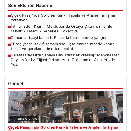
Son Eklenen Haberler
Çiçek Pasajı’nda Görülen Renkli Tabela ve Afişler Tartışma
■
Yaratıyor
İntihar Eden Kişinin Mektubunda Ortaya Çıkan İsimler ile
■
Milyarlık Tefecilik Şebekesi Çökertildi
Dumanlar ilçeyi kapladı: Bursa’da tamirhanede yangın
■
Süreç yasası teklifi tamamlandı. İşte madde madde kanun
■
teklifi ve gerekçelerinin tam metni
Galatasaray Orta Sahaya Dev Transfer Pressajı: Manchester
■
City’nin Yıldızı Tijjani Reijnders ile Görüşmeler Artık Yüzde
Yüz
Güncel
Ağustos 8, 2026
Çiçek Pasajı’nda Görülen Renkli Tabela ve Afişler Tartışma