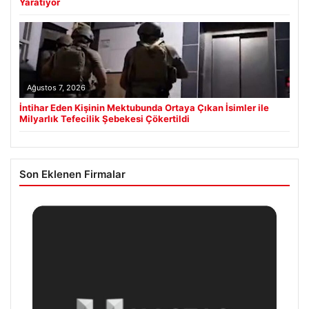
Yaratıyor
Ağustos 7, 2026
İntihar Eden Kişinin Mektubunda Ortaya Çıkan İsimler ile
Milyarlık Tefecilik Şebekesi Çökertildi
Son Eklenen Firmalar