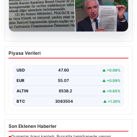
05.08.2026
Süreç yasası teklifi tamamlandı. İşte
Piyasa Verileri
madde madde kanun teklifi ve
gerekçelerinin tam metni
USD
47.60
▲ +0.06%
EUR
55.07
▲ +0.09%
ALTIN
6538.2
▲ +0.65%
BTC
3083504
▲ +1.20%
Son Eklenen Haberler
Dumanlar ilçeyi kapladı: Bursa’da tamirhanede yangın