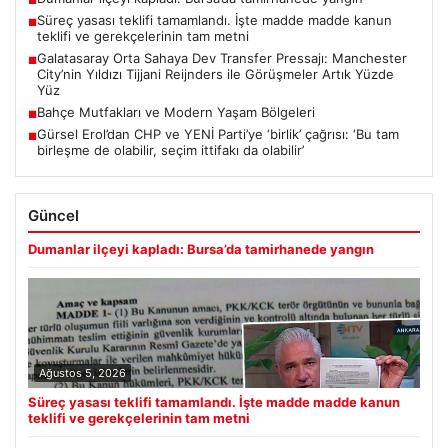
■
Süreç yasası teklifi tamamlandı. İşte madde madde kanun
■
teklifi ve gerekçelerinin tam metni
Galatasaray Orta Sahaya Dev Transfer Pressajı: Manchester
■
City’nin Yıldızı Tijjani Reijnders ile Görüşmeler Artık Yüzde
Yüz
Bahçe Mutfakları ve Modern Yaşam Bölgeleri
■
Gürsel Erol’dan CHP ve YENİ Parti’ye ‘birlik’ çağrısı: ‘Bu tam
■
birleşme de olabilir, seçim ittifakı da olabilir’
Güncel
Dumanlar ilçeyi kapladı: Bursa’da tamirhanede yangın
Ağustos 5, 2026
Süreç yasası teklifi tamamlandı. İşte madde madde kanun
teklifi ve gerekçelerinin tam metni