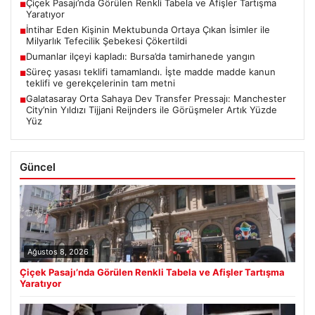
Çiçek Pasajı’nda Görülen Renkli Tabela ve Afişler Tartışma
■
Yaratıyor
İntihar Eden Kişinin Mektubunda Ortaya Çıkan İsimler ile
■
Milyarlık Tefecilik Şebekesi Çökertildi
Dumanlar ilçeyi kapladı: Bursa’da tamirhanede yangın
■
Süreç yasası teklifi tamamlandı. İşte madde madde kanun
■
teklifi ve gerekçelerinin tam metni
Galatasaray Orta Sahaya Dev Transfer Pressajı: Manchester
■
City’nin Yıldızı Tijjani Reijnders ile Görüşmeler Artık Yüzde
Yüz
Güncel
Ağustos 8, 2026
Çiçek Pasajı’nda Görülen Renkli Tabela ve Afişler Tartışma
Yaratıyor