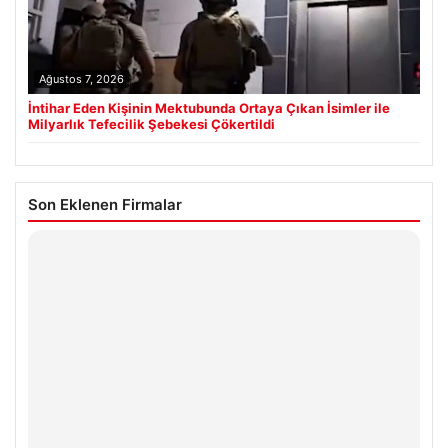
Ağustos 7, 2026
İntihar Eden Kişinin Mektubunda Ortaya Çıkan İsimler ile
Milyarlık Tefecilik Şebekesi Çökertildi
Son Eklenen Firmalar