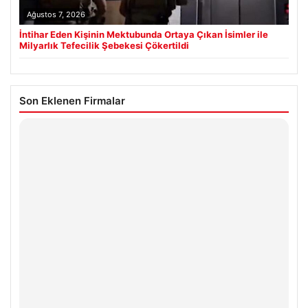
Ağustos 7, 2026
İntihar Eden Kişinin Mektubunda Ortaya Çıkan İsimler ile
Milyarlık Tefecilik Şebekesi Çökertildi
Son Eklenen Firmalar