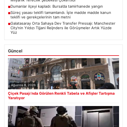
Dumanlar ilçeyi kapladı: Bursa’da tamirhanede yangın
■
Süreç yasası teklifi tamamlandı. İşte madde madde kanun
■
teklifi ve gerekçelerinin tam metni
Galatasaray Orta Sahaya Dev Transfer Pressajı: Manchester
■
City’nin Yıldızı Tijjani Reijnders ile Görüşmeler Artık Yüzde
Yüz
Güncel
Ağustos 8, 2026
Çiçek Pasajı’nda Görülen Renkli Tabela ve Afişler Tartışma
Yaratıyor