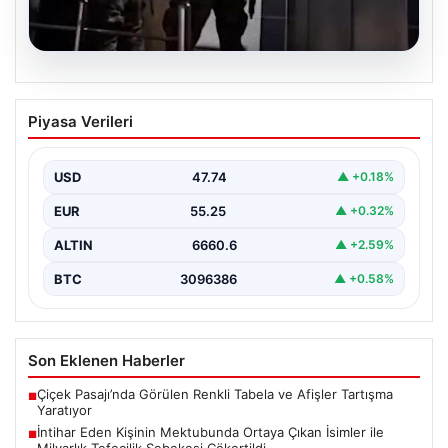
07.08.2026
İntihar Eden Kişinin Mektubunda Ortaya
Piyasa Verileri
Çıkan İsimler ile Milyarlık Tefecilik
Şebekesi Çökertildi
USD
47.74
▲ +0.18%
Elazığ'da, tefecilere borçlandığını belirterek yaşamına
son veren bir vatandaşın geride bıraktığı mektupta yer
EUR
55.25
▲ +0.32%
alan…
ALTIN
6660.6
▲ +2.59%
BTC
3096386
▲ +0.58%
Son Eklenen Haberler
Çiçek Pasajı’nda Görülen Renkli Tabela ve Afişler Tartışma
■
Yaratıyor
İntihar Eden Kişinin Mektubunda Ortaya Çıkan İsimler ile
■
Milyarlık Tefecilik Şebekesi Çökertildi