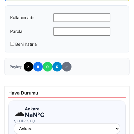
Kullanıcı adı:
Parola:
Beni hatırla
Paylaş:
Hava Durumu
☁
Ankara
NaN°C
ŞEHIR SEÇ