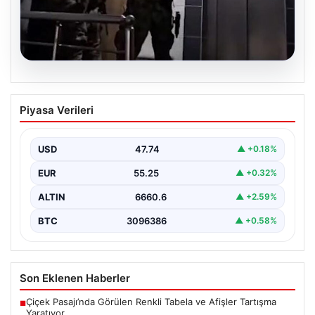
07.08.2026
İntihar Eden Kişinin Mektubunda Ortaya
Piyasa Verileri
Çıkan İsimler ile Milyarlık Tefecilik
Şebekesi Çökertildi
USD
47.74
▲ +0.18%
Elazığ'da, tefecilere borçlandığını belirterek yaşamına
son veren bir vatandaşın geride bıraktığı mektupta yer
EUR
55.25
▲ +0.32%
alan…
ALTIN
6660.6
▲ +2.59%
BTC
3096386
▲ +0.58%
Son Eklenen Haberler
Çiçek Pasajı’nda Görülen Renkli Tabela ve Afişler Tartışma
■
Yaratıyor