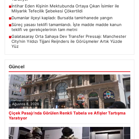
İntihar Eden Kişinin Mektubunda Ortaya Çıkan İsimler ile
■
Milyarlık Tefecilik Şebekesi Çökertildi
Dumanlar ilçeyi kapladı: Bursa’da tamirhanede yangın
■
Süreç yasası teklifi tamamlandı. İşte madde madde kanun
■
teklifi ve gerekçelerinin tam metni
Galatasaray Orta Sahaya Dev Transfer Pressajı: Manchester
■
City’nin Yıldızı Tijjani Reijnders ile Görüşmeler Artık Yüzde
Yüz
Güncel
Ağustos 8, 2026
Çiçek Pasajı’nda Görülen Renkli Tabela ve Afişler Tartışma
Yaratıyor