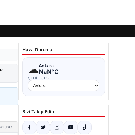
ı
Hava Durumu
☁
Ankara
”
NaN°C
ŞEHIR SEÇ
Bizi Takip Edin
#19365