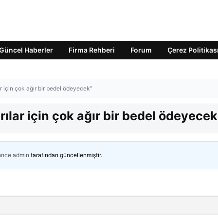
Güncel Haberler
Firma Rehberi
Forum
Çerez Politikas
r için çok ağır bir bedel ödeyecek”
ılar için çok ağır bir bedel ödeyecek
 önce
admin
tarafından güncellenmiştir.