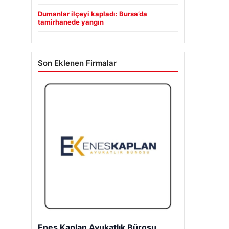
Dumanlar ilçeyi kapladı: Bursa’da
tamirhanede yangın
Son Eklenen Firmalar
Enes Kaplan Avukatlık Bürosu