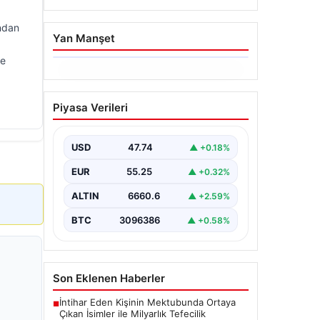
ından
Yan Manşet
ce
06.08.2026
Dumanlar ilçeyi kapladı:
Piyasa Verileri
Bursa’da tamirhanede
yangın
USD
47.74
▲ +0.18%
EUR
55.25
▲ +0.32%
ALTIN
6660.6
▲ +2.59%
BTC
3096386
▲ +0.58%
Son Eklenen Haberler
İntihar Eden Kişinin Mektubunda Ortaya
■
Çıkan İsimler ile Milyarlık Tefecilik