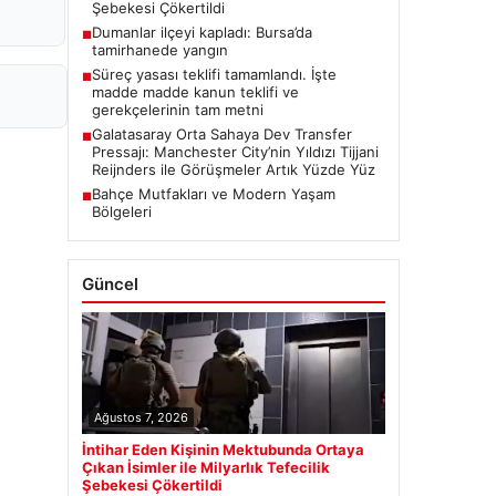
Şebekesi Çökertildi
Dumanlar ilçeyi kapladı: Bursa’da
■
tamirhanede yangın
Süreç yasası teklifi tamamlandı. İşte
■
madde madde kanun teklifi ve
gerekçelerinin tam metni
Galatasaray Orta Sahaya Dev Transfer
■
Pressajı: Manchester City’nin Yıldızı Tijjani
Reijnders ile Görüşmeler Artık Yüzde Yüz
Bahçe Mutfakları ve Modern Yaşam
■
Bölgeleri
Güncel
Ağustos 7, 2026
İntihar Eden Kişinin Mektubunda Ortaya
Çıkan İsimler ile Milyarlık Tefecilik
Şebekesi Çökertildi