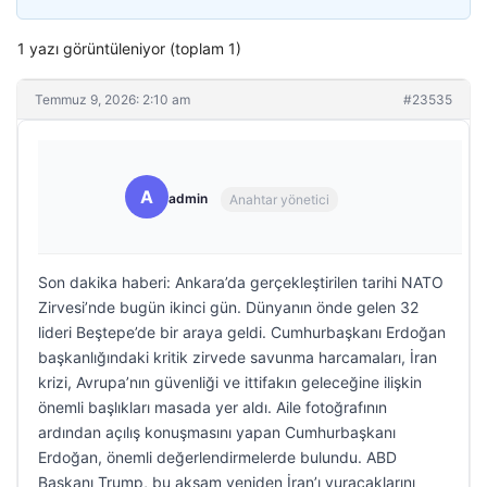
1 yazı görüntüleniyor (toplam 1)
Temmuz 9, 2026: 2:10 am
#23535
A
admin
Anahtar yönetici
Son dakika haberi: Ankara’da gerçekleştirilen tarihi NATO
Zirvesi’nde bugün ikinci gün. Dünyanın önde gelen 32
lideri Beştepe’de bir araya geldi. Cumhurbaşkanı Erdoğan
başkanlığındaki kritik zirvede savunma harcamaları, İran
krizi, Avrupa’nın güvenliği ve ittifakın geleceğine ilişkin
önemli başlıkları masada yer aldı. Aile fotoğrafının
ardından açılış konuşmasını yapan Cumhurbaşkanı
Erdoğan, önemli değerlendirmelerde bulundu. ABD
Başkanı Trump, bu akşam yeniden İran’ı vuracaklarını