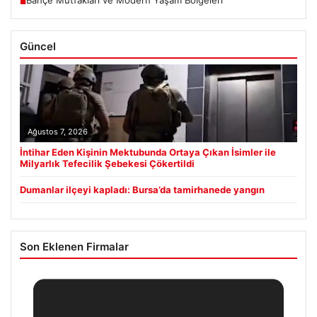
Bahçe Mutfakları ve Modern Yaşam Bölgeleri
■
Güncel
Ağustos 7, 2026
İntihar Eden Kişinin Mektubunda Ortaya Çıkan İsimler ile
Milyarlık Tefecilik Şebekesi Çökertildi
Dumanlar ilçeyi kapladı: Bursa’da tamirhanede yangın
Son Eklenen Firmalar