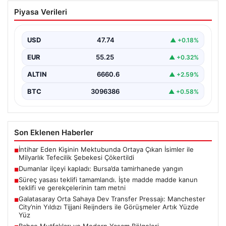
Dumanlar ilçeyi kapladı: Bursa’da
Piyasa Verileri
tamirhanede yangın
USD
47.74
▲ +0.18%
EUR
55.25
▲ +0.32%
ALTIN
6660.6
▲ +2.59%
BTC
3096386
▲ +0.58%
Son Eklenen Haberler
İntihar Eden Kişinin Mektubunda Ortaya Çıkan İsimler ile
■
Milyarlık Tefecilik Şebekesi Çökertildi
Dumanlar ilçeyi kapladı: Bursa’da tamirhanede yangın
■
Süreç yasası teklifi tamamlandı. İşte madde madde kanun
■
teklifi ve gerekçelerinin tam metni
Galatasaray Orta Sahaya Dev Transfer Pressajı: Manchester
■
City’nin Yıldızı Tijjani Reijnders ile Görüşmeler Artık Yüzde
Yüz