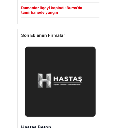
Dumanlar ilçeyi kapladı: Bursa’da
tamirhanede yangın
Son Eklenen Firmalar
Enes Kaplan Avukatlık Bürosu