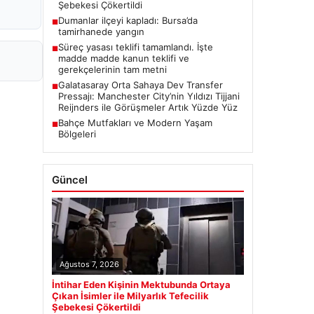
Şebekesi Çökertildi
Dumanlar ilçeyi kapladı: Bursa’da
■
tamirhanede yangın
Süreç yasası teklifi tamamlandı. İşte
■
madde madde kanun teklifi ve
gerekçelerinin tam metni
Galatasaray Orta Sahaya Dev Transfer
■
Pressajı: Manchester City’nin Yıldızı Tijjani
Reijnders ile Görüşmeler Artık Yüzde Yüz
Bahçe Mutfakları ve Modern Yaşam
■
Bölgeleri
Güncel
Ağustos 7, 2026
İntihar Eden Kişinin Mektubunda Ortaya
Çıkan İsimler ile Milyarlık Tefecilik
Şebekesi Çökertildi