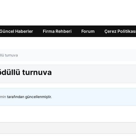
Güncel Haberler
Firma Rehberi
Forum
Çerez Politikas
llü turnuva
ödüllü turnuva
min
tarafından güncellenmiştir.