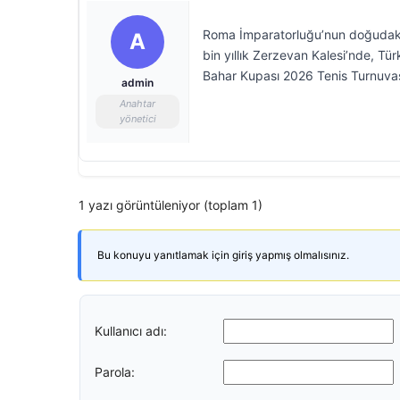
Roma İmparatorluğu’nun doğudaki 
A
bin yıllık Zerzevan Kalesi’nde, T
Bahar Kupası 2026 Tenis Turnuvas
admin
Anahtar
yönetici
1 yazı görüntüleniyor (toplam 1)
Bu konuyu yanıtlamak için giriş yapmış olmalısınız.
Kullanıcı adı:
Parola: