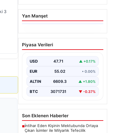
ki 3
Yan Manşet
06.08.2026
Dumanlar ilçeyi kapladı:
Piyasa Verileri
Bursa’da tamirhanede
yangın
USD
47.71
▲ +0.17%
EUR
55.02
• 0.00%
ALTIN
6609.3
▲ +1.80%
BTC
3071731
▼ -0.37%
Son Eklenen Haberler
İntihar Eden Kişinin Mektubunda Ortaya
■
Çıkan İsimler ile Milyarlık Tefecilik