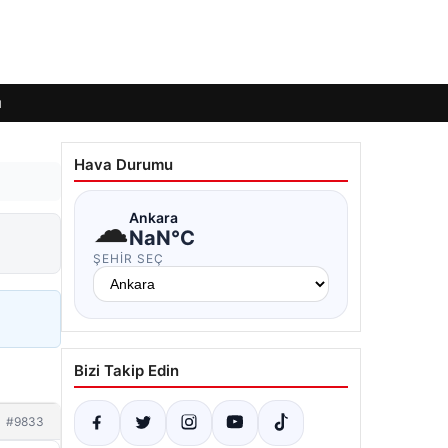
ı
Hava Durumu
☁
Ankara
NaN°C
ŞEHIR SEÇ
Bizi Takip Edin
#9833