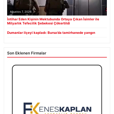
Ağustos 7, 2026
İntihar Eden Kişinin Mektubunda Ortaya Çıkan İsimler ile
Milyarlık Tefecilik Şebekesi Çökertildi
Dumanlar ilçeyi kapladı: Bursa’da tamirhanede yangın
Son Eklenen Firmalar