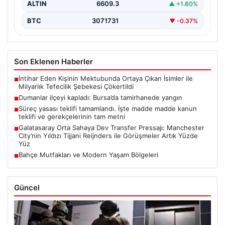
ALTIN
6609.3
▲ +1.80%
BTC
3071731
▼ -0.37%
Son Eklenen Haberler
İntihar Eden Kişinin Mektubunda Ortaya Çıkan İsimler ile
■
Milyarlık Tefecilik Şebekesi Çökertildi
Dumanlar ilçeyi kapladı: Bursa’da tamirhanede yangın
■
Süreç yasası teklifi tamamlandı. İşte madde madde kanun
■
teklifi ve gerekçelerinin tam metni
Galatasaray Orta Sahaya Dev Transfer Pressajı: Manchester
■
City’nin Yıldızı Tijjani Reijnders ile Görüşmeler Artık Yüzde
Yüz
Bahçe Mutfakları ve Modern Yaşam Bölgeleri
■
Güncel