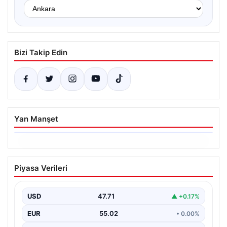
Bizi Takip Edin
Yan Manşet
06.08.2026
Dumanlar ilçeyi kapladı: Bursa’da
Piyasa Verileri
tamirhanede yangın
USD
47.71
▲ +0.17%
EUR
55.02
• 0.00%