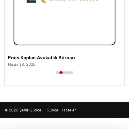
Enes Kaplan Avukatlık Bürosu
Nisan 28, 2026
© 2026 Şehir Güncel – Güncel Haberler
io