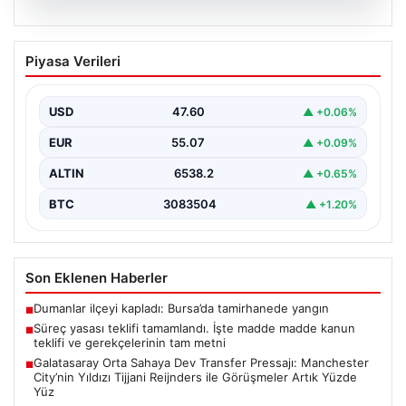
05.08.2026
Süreç yasası teklifi tamamlandı. İşte
Piyasa Verileri
madde madde kanun teklifi ve
gerekçelerinin tam metni
USD
47.60
▲ +0.06%
EUR
55.07
▲ +0.09%
ALTIN
6538.2
▲ +0.65%
BTC
3083504
▲ +1.20%
Son Eklenen Haberler
Dumanlar ilçeyi kapladı: Bursa’da tamirhanede yangın
■
Süreç yasası teklifi tamamlandı. İşte madde madde kanun
■
teklifi ve gerekçelerinin tam metni
Galatasaray Orta Sahaya Dev Transfer Pressajı: Manchester
■
City’nin Yıldızı Tijjani Reijnders ile Görüşmeler Artık Yüzde
Yüz