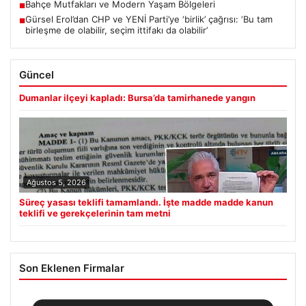
Bahçe Mutfakları ve Modern Yaşam Bölgeleri
■
Gürsel Erol’dan CHP ve YENİ Parti’ye ‘birlik’ çağrısı: ‘Bu tam
■
birleşme de olabilir, seçim ittifakı da olabilir’
Güncel
Dumanlar ilçeyi kapladı: Bursa’da tamirhanede yangın
Ağustos 5, 2026
Süreç yasası teklifi tamamlandı. İşte madde madde kanun
teklifi ve gerekçelerinin tam metni
Son Eklenen Firmalar