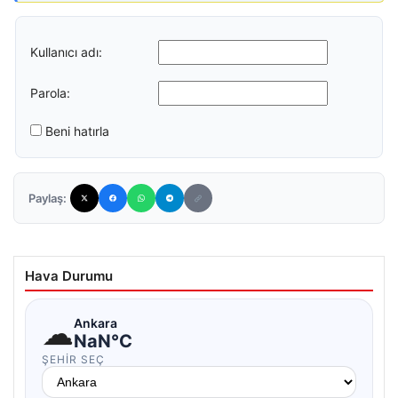
Kullanıcı adı:
Parola:
Beni hatırla
Paylaş:
Hava Durumu
☁
Ankara
NaN°C
ŞEHIR SEÇ