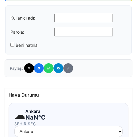
Kullanıcı adı:
Parola:
Beni hatırla
Paylaş:
Hava Durumu
☁
Ankara
NaN°C
ŞEHIR SEÇ