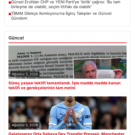
Gürsel Erol’dan CHP ve YENİ Parti’ye ‘birlik’ çağrısı: ‘Bu tam
■
birleşme de olabilir, seçim ittifakı da olabilir’
TBMM Dilekçe Komisyonu’na İlginç Talepler ve Güncel
■
Gündem
Güncel
Ağustos 5, 2026
Süreç yasası teklifi tamamlandı. İşte madde madde kanun
teklifi ve gerekçelerinin tam metni
Ağustos 5, 2026
Galatasaray Orta Sahaya Dev Transfer Pressajı: Manchester