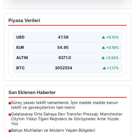
05.08.2026
Galatasaray Orta Sahaya Dev Transfer
Piyasa Verileri
Pressajı: Manchester City’nin Yıldızı
Tijjani Reijnders ile Görüşmeler Artık
Yüzde Yüz
USD
47.58
▲ +0.10%
Galatasaray, yeni sezon için olası transfer planlarında
EUR
54.95
▲ +0.19%
orta saha bölgesine güçlü bir takviye yapma…
ALTIN
6371.0
▲ +2.24%
BTC
3052554
▲ +1.17%
Son Eklenen Haberler
Süreç yasası teklifi tamamlandı. İşte madde madde kanun
■
teklifi ve gerekçelerinin tam metni
Galatasaray Orta Sahaya Dev Transfer Pressajı: Manchester
■
City’nin Yıldızı Tijjani Reijnders ile Görüşmeler Artık Yüzde
Yüz
Bahçe Mutfakları ve Modern Yaşam Bölgeleri
■