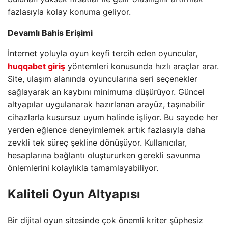
fazlasıyla kolay konuma geliyor.
Devamlı Bahis Erişimi
İnternet yoluyla oyun keyfi tercih eden oyuncular,
huqqabet giriş
yöntemleri konusunda hızlı araçlar arar.
Site, ulaşım alanında oyuncularına seri seçenekler
sağlayarak an kaybını minimuma düşürüyor. Güncel
altyapılar uygulanarak hazırlanan arayüz, taşınabilir
cihazlarla kusursuz uyum halinde işliyor. Bu sayede her
yerden eğlence deneyimlemek artık fazlasıyla daha
zevkli tek süreç şekline dönüşüyor. Kullanıcılar,
hesaplarına bağlantı oluştururken gerekli savunma
önlemlerini kolaylıkla tamamlayabiliyor.
Kaliteli Oyun Altyapısı
Bir dijital oyun sitesinde çok önemli kriter şüphesiz