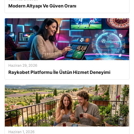
Modern Altyapı Ve Güven Oranı
Haziran 29, 2026
Raykobet Platformu İle Üstün Hizmet Deneyimi
Haziran 1, 2026