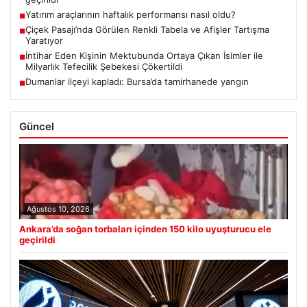
Yatırım araçlarının haftalık performansı nasıl oldu?
■
Çiçek Pasajı’nda Görülen Renkli Tabela ve Afişler Tartışma
■
Yaratıyor
İntihar Eden Kişinin Mektubunda Ortaya Çıkan İsimler ile
■
Milyarlık Tefecilik Şebekesi Çökertildi
Dumanlar ilçeyi kapladı: Bursa’da tamirhanede yangın
■
Güncel
Ağustos 10, 2026
Ankara’da soğan torbaları içinden 150 kilo uyuşturucu ele
geçirildi