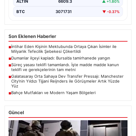
ALTIN
6609.3
▲ +1.80%
BTC
3071731
▼ -0.37%
Son Eklenen Haberler
İntihar Eden Kişinin Mektubunda Ortaya Çıkan İsimler ile
■
Milyarlık Tefecilik Şebekesi Çökertildi
Dumanlar ilçeyi kapladı: Bursa’da tamirhanede yangın
■
Süreç yasası teklifi tamamlandı. İşte madde madde kanun
■
teklifi ve gerekçelerinin tam metni
Galatasaray Orta Sahaya Dev Transfer Pressajı: Manchester
■
City’nin Yıldızı Tijjani Reijnders ile Görüşmeler Artık Yüzde
Yüz
Bahçe Mutfakları ve Modern Yaşam Bölgeleri
■
Güncel