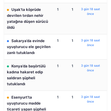
Uşak’ta köprüde
1
1
3 gün 18 saat
önce
devrilen tırdan nehir
yatağına düşen sürücü
öldü
Sakarya’da evinde
1
1
3 gün 18 saat
önce
uyuşturucu ele geçirilen
zanlı tutuklandı
Konya’da başörtülü
1
1
3 gün 18 saat
önce
kadına hakaret edip
saldıran şüpheli
tutuklandı
Esenyurt’ta
1
1
3 gün 18 saat
önce
uyuşturucu madde
ticareti yapan şüpheli