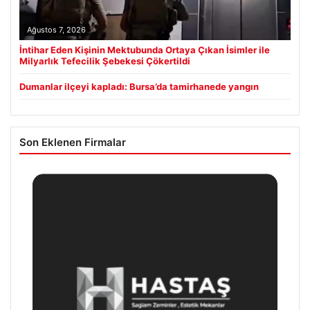
Ağustos 7, 2026
İntihar Eden Kişinin Mektubunda Ortaya Çıkan İsimler ile
Milyarlık Tefecilik Şebekesi Çökertildi
Dumanlar ilçeyi kapladı: Bursa’da tamirhanede yangın
Son Eklenen Firmalar