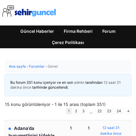
Güncel Haberler
Firma Rehberi
Forum
Çerez Politikası
Ana sayfa
›
Forumlar
›
Genel
Bu forum 351 konu içeriyor ve en son
admin
tarafından
12 saat 31
dakika önce
tarihinde güncellendi.
15 konu görüntüleniyor - 1 ile 15 arası (toplam 351)
1
2
3
22
23
24
→
…
Adana’da
1
1
12 saat 31
dakika önce
husumetlisini tüfekle