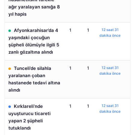
ağır yaralayan sanığa 8
yıl hapis
Afyonkarahisar’da 4
1
1
12 saat 31
dakika önce
yaşındaki çocuğun
şüpheli ölümüyle ilgili 5
zanlı gözaltına alındı
Tunceli’de silahla
1
1
12 saat 31
dakika önce
yaralanan çoban
hastanede tedavi altına
alındı
Kırklareli’nde
1
1
12 saat 31
dakika önce
uyuşturucu ticareti
yapan 2 şüpheli
tutuklandı