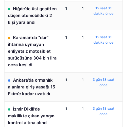
Niğde’de üst geçitten
1
1
12 saat 31
dakika önce
düşen otomobildeki 2
kişi yaralandı
Karaman’da “dur”
1
1
12 saat 31
dakika önce
ihtarına uymayan
ehliyetsiz motosiklet
sürücüsüne 304 bin lira
ceza kesildi
Ankara’da ormanlık
1
1
3 gün 18 saat
önce
alanlara giriş yasağı 15
Ekim’e kadar uzatıldı
İzmir Dikili’de
1
1
3 gün 18 saat
önce
makilikte çıkan yangın
kontrol altına alındı