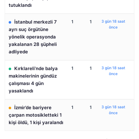
tutuklandı
İstanbul merkezli 7
1
1
3 gün 18 saat
önce
ayrı suç örgütüne
yönelik operasyonda
yakalanan 28 şüpheli
adliyede
Kırklareli’nde balya
1
1
3 gün 18 saat
önce
makinelerinin gündüz
çalışması 4 gün
yasaklandı
İzmir’de bariyere
1
1
3 gün 18 saat
önce
çarpan motosikletteki 1
kişi öldü, 1 kişi yaralandı