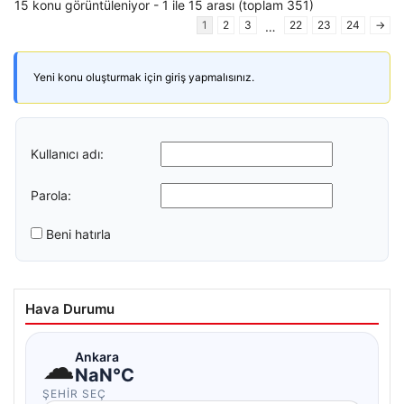
15 konu görüntüleniyor - 1 ile 15 arası (toplam 351)
1
2
3
22
23
24
→
…
Yeni konu oluşturmak için giriş yapmalısınız.
Kullanıcı adı:
Parola:
Beni hatırla
Hava Durumu
☁
Ankara
NaN°C
ŞEHIR SEÇ