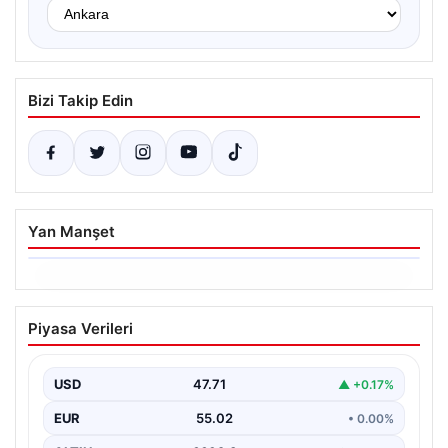
Bizi Takip Edin
Yan Manşet
06.08.2026
Dumanlar ilçeyi kapladı: Bursa’da
Piyasa Verileri
tamirhanede yangın
USD
47.71
▲ +0.17%
EUR
55.02
• 0.00%