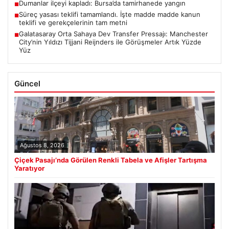
Dumanlar ilçeyi kapladı: Bursa’da tamirhanede yangın
■
Süreç yasası teklifi tamamlandı. İşte madde madde kanun
■
teklifi ve gerekçelerinin tam metni
Galatasaray Orta Sahaya Dev Transfer Pressajı: Manchester
■
City’nin Yıldızı Tijjani Reijnders ile Görüşmeler Artık Yüzde
Yüz
Güncel
Ağustos 8, 2026
Çiçek Pasajı’nda Görülen Renkli Tabela ve Afişler Tartışma
Yaratıyor