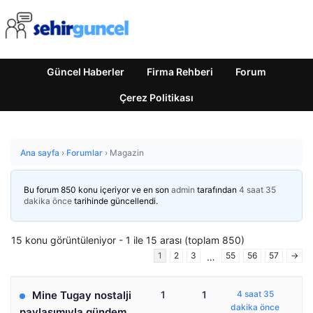
Güncel Haberler
Firma Rehberi
Forum
Çerez Politikası
Ana sayfa
›
Forumlar
›
Magazin
Bu forum 850 konu içeriyor ve en son
admin
tarafından
4 saat 35
dakika önce
tarihinde güncellendi.
15 konu görüntüleniyor - 1 ile 15 arası (toplam 850)
1
2
3
55
56
57
→
…
Mine Tugay nostalji
1
1
4 saat 35
dakika önce
paylaşımıyla gündem