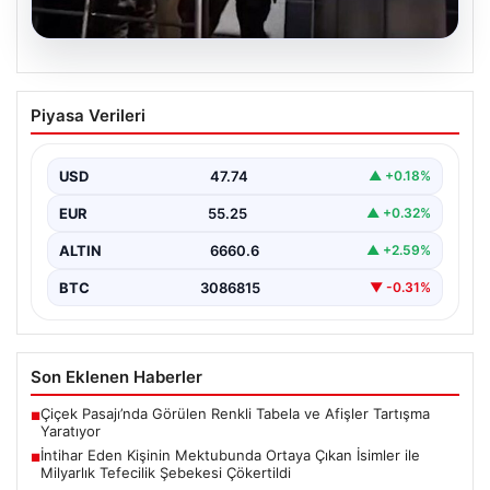
07.08.2026
İntihar Eden Kişinin Mektubunda Ortaya
Piyasa Verileri
Çıkan İsimler ile Milyarlık Tefecilik
Şebekesi Çökertildi
USD
47.74
▲ +0.18%
Elazığ'da, tefecilere borçlandığını belirterek yaşamına
son veren bir vatandaşın geride bıraktığı mektupta yer
EUR
55.25
▲ +0.32%
alan…
ALTIN
6660.6
▲ +2.59%
BTC
3086815
▼ -0.31%
Son Eklenen Haberler
Çiçek Pasajı’nda Görülen Renkli Tabela ve Afişler Tartışma
■
Yaratıyor
İntihar Eden Kişinin Mektubunda Ortaya Çıkan İsimler ile
■
Milyarlık Tefecilik Şebekesi Çökertildi