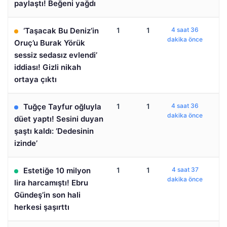
paylaştı! Beğeni yağdı
‘Taşacak Bu Deniz’in
1
1
4 saat 36
dakika önce
Oruç’u Burak Yörük
sessiz sedasız evlendi’
iddiası! Gizli nikah
ortaya çıktı
Tuğçe Tayfur oğluyla
1
1
4 saat 36
dakika önce
düet yaptı! Sesini duyan
şaştı kaldı: ‘Dedesinin
izinde’
Estetiğe 10 milyon
1
1
4 saat 37
dakika önce
lira harcamıştı! Ebru
Gündeş’in son hali
herkesi şaşırttı