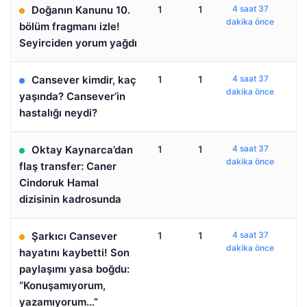
Doğanın Kanunu 10.
1
1
4 saat 37
dakika önce
bölüm fragmanı izle!
Seyirciden yorum yağdı
Cansever kimdir, kaç
1
1
4 saat 37
dakika önce
yaşında? Cansever’in
hastalığı neydi?
Oktay Kaynarca’dan
1
1
4 saat 37
dakika önce
flaş transfer: Caner
Cindoruk Hamal
dizisinin kadrosunda
Şarkıcı Cansever
1
1
4 saat 37
dakika önce
hayatını kaybetti! Son
paylaşımı yasa boğdu:
“Konuşamıyorum,
yazamıyorum…”