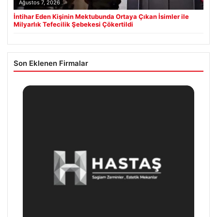
Ağustos 7, 2026
İntihar Eden Kişinin Mektubunda Ortaya Çıkan İsimler ile
Milyarlık Tefecilik Şebekesi Çökertildi
Son Eklenen Firmalar