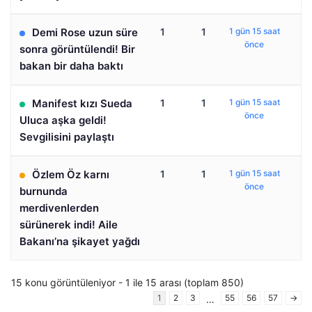
Demi Rose uzun süre
1
1
1 gün 15 saat
önce
sonra görüntülendi! Bir
bakan bir daha baktı
Manifest kızı Sueda
1
1
1 gün 15 saat
önce
Uluca aşka geldi!
Sevgilisini paylaştı
Özlem Öz karnı
1
1
1 gün 15 saat
önce
burnunda
merdivenlerden
sürünerek indi! Aile
Bakanı’na şikayet yağdı
15 konu görüntüleniyor - 1 ile 15 arası (toplam 850)
1
2
3
55
56
57
→
…