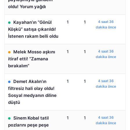
oldu! Yorum yağdı
Kayahan’ın “Gönül
1
1
4 saat 36
dakika önce
Köşkü” satışa çıkarıldı!
İstenen rakam belli oldu
Melek Mosso aşkını
1
1
4 saat 36
dakika önce
itiraf etti! ”Zamana
bırakalım”
Demet Akalın’ın
1
1
4 saat 36
dakika önce
filtresiz hali olay oldu!
Sosyal medyanın diline
düştü
Sinem Kobal tatil
1
1
4 saat 36
dakika önce
pozlarını peşe peşe