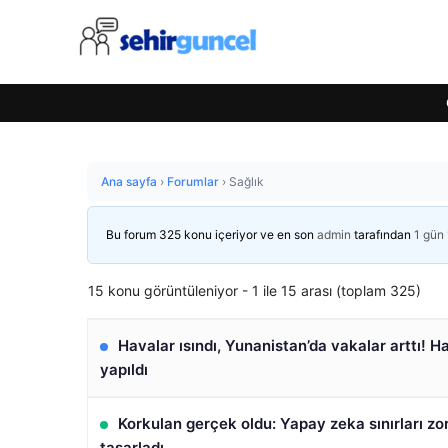
Ana sayfa
›
Forumlar
›
Sağlık
Bu forum 325 konu içeriyor ve en son
admin
tarafından
1 gün
15 konu görüntüleniyor - 1 ile 15 arası (toplam 325)
Havalar ısındı, Yunanistan’da vakalar arttı! H
yapıldı
Korkulan gerçek oldu: Yapay zeka sınırları zorl
tasarladı