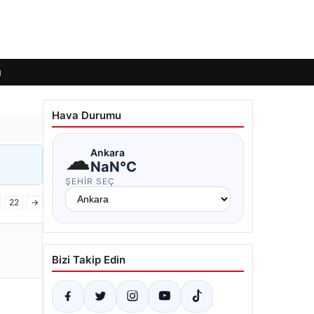
ı
Hava Durumu
☁
Ankara
NaN°C
ŞEHIR SEÇ
22
→
Bizi Takip Edin