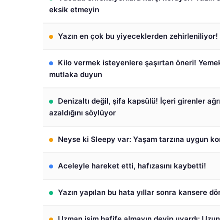
eksik etmeyin
Yazın en çok bu yiyeceklerden zehirleniliyor
Kilo vermek isteyenlere şaşırtan öneri! Yeme
mutlaka duyun
Denizaltı değil, şifa kapsülü! İçeri girenler ağr
azaldığını söylüyor
Neyse ki Sleepy var: Yaşam tarzına uygun ko
Aceleyle hareket etti, hafızasını kaybetti!
Yazın yapılan bu hata yıllar sonra kansere dö
Uzman isim hafife almayın deyip uyardı: Uzu