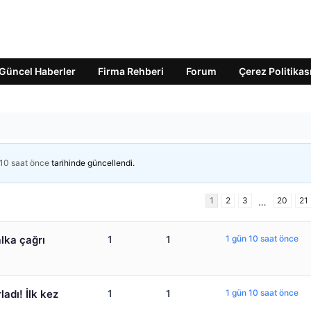
Güncel Haberler
Firma Rehberi
Forum
Çerez Politikas
 10 saat önce
tarihinde güncellendi.
1
2
3
20
21
…
alka çağrı
1
1
1 gün 10 saat önce
adı! İlk kez
1
1
1 gün 10 saat önce