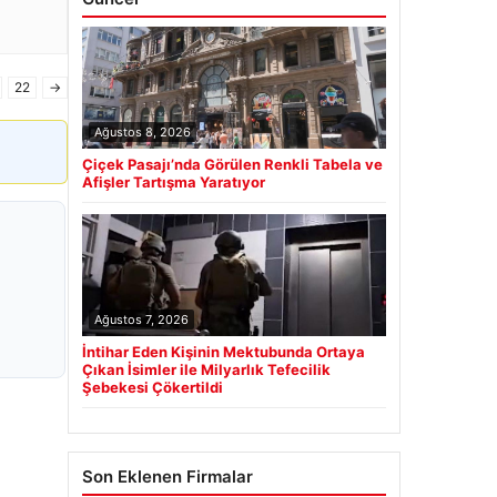
22
→
Ağustos 8, 2026
Çiçek Pasajı’nda Görülen Renkli Tabela ve
Afişler Tartışma Yaratıyor
Ağustos 7, 2026
İntihar Eden Kişinin Mektubunda Ortaya
Çıkan İsimler ile Milyarlık Tefecilik
Şebekesi Çökertildi
Son Eklenen Firmalar