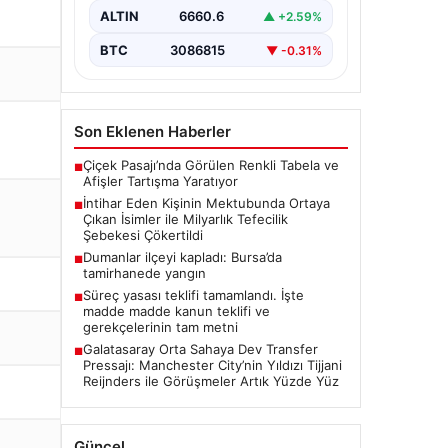
belirterek yaşamına son veren bir
ALTIN
6660.6
▲ +2.59%
vatandaşın geride bıraktığı mektupta
yer alan…
BTC
3086815
▼ -0.31%
Son Eklenen Haberler
Çiçek Pasajı’nda Görülen Renkli Tabela ve
■
Afişler Tartışma Yaratıyor
İntihar Eden Kişinin Mektubunda Ortaya
■
Çıkan İsimler ile Milyarlık Tefecilik
Şebekesi Çökertildi
Dumanlar ilçeyi kapladı: Bursa’da
■
tamirhanede yangın
Süreç yasası teklifi tamamlandı. İşte
■
madde madde kanun teklifi ve
gerekçelerinin tam metni
Galatasaray Orta Sahaya Dev Transfer
■
Pressajı: Manchester City’nin Yıldızı Tijjani
Reijnders ile Görüşmeler Artık Yüzde Yüz
Güncel