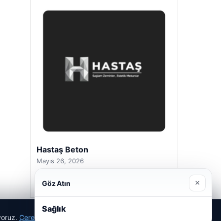
Hastaş Beton
Mayıs 26, 2026
×
Göz Atın
Sağlık
ıyoruz.
Çerez Politikamız
Reddet
Kabul Et