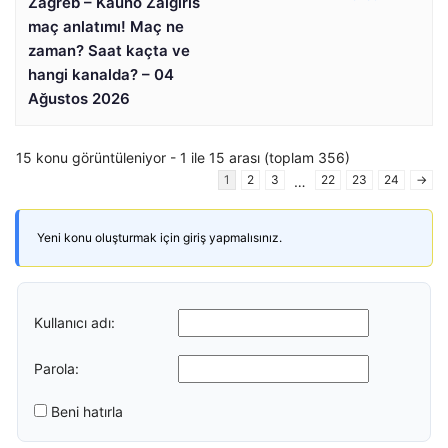
Zagreb – Kauno Zalgiris
maç anlatımı! Maç ne
zaman? Saat kaçta ve
hangi kanalda? – 04
Ağustos 2026
15 konu görüntüleniyor - 1 ile 15 arası (toplam 356)
1
2
3
22
23
24
→
…
Yeni konu oluşturmak için giriş yapmalısınız.
Kullanıcı adı:
Parola:
Beni hatırla