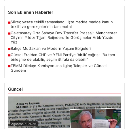
Son Eklenen Haberler
Süreç yasası teklifi tamamlandı. İşte madde madde kanun
■
teklifi ve gerekçelerinin tam metni
Galatasaray Orta Sahaya Dev Transfer Pressajı: Manchester
■
City’nin Yıldızı Tijjani Reijnders ile Görüşmeler Artık Yüzde
Yüz
Bahçe Mutfakları ve Modern Yaşam Bölgeleri
■
Gürsel Erol’dan CHP ve YENİ Parti’ye ‘birlik’ çağrısı: ‘Bu tam
■
birleşme de olabilir, seçim ittifakı da olabilir’
TBMM Dilekçe Komisyonu’na İlginç Talepler ve Güncel
■
Gündem
Güncel
Ağustos 5, 2026