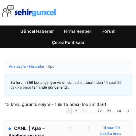
Güncel Haberler
Firma Rehberi
Forum
Çerez Politikası
Ana sayfa
›
Forumlar
›
Spor
Bu forum 356 konu içeriyor ve en son
admin
tarafından
14 saat 20
dakika önce
tarihinde güncellendi.
15 konu görüntüleniyor - 1 ile 15 arası (toplam 356)
1
2
3
22
23
24
→
…
CANLI | Ajax –
1
1
14 saat 20
dakika önce
Shelbourne maç