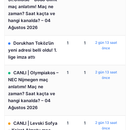
maç anlatımı! Maç ne
zaman? Saat kaçta ve
hangi kanalda? – 04
Ağustos 2026
Dorukhan Toköz’ün
1
1
2 gün 13 saat
önce
yeni adresi belli oldu! 1.
lige imza attı
CANLI | Olympiakos –
1
1
2 gün 13 saat
önce
NEC Nijmegen maç
anlatımı! Maç ne
zaman? Saat kaçta ve
hangi kanalda? – 04
Ağustos 2026
CANLI | Levski Sofya
1
1
2 gün 13 saat
önce