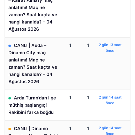
– Kairat Almaty maç
anlatımı! Maç ne
zaman? Saat kaçta ve
hangi kanalda? – 04
Ağustos 2026
CANLI | Auda –
1
1
2 gün 13 saat
önce
Dinamo City maç
anlatımı! Maç ne
zaman? Saat kaçta ve
hangi kanalda? – 04
Ağustos 2026
Arda Turan’dan lige
1
1
2 gün 14 saat
önce
müthiş başlangıç!
Rakibini farka boğdu
CANLI | Dinamo
1
1
2 gün 14 saat
önce