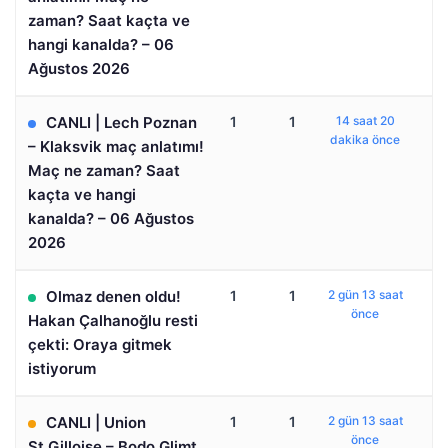
zaman? Saat kaçta ve
hangi kanalda? – 06
Ağustos 2026
CANLI | Lech Poznan
1
1
14 saat 20
dakika önce
– Klaksvik maç anlatımı!
Maç ne zaman? Saat
kaçta ve hangi
kanalda? – 06 Ağustos
2026
Olmaz denen oldu!
1
1
2 gün 13 saat
önce
Hakan Çalhanoğlu resti
çekti: Oraya gitmek
istiyorum
CANLI | Union
1
1
2 gün 13 saat
önce
St.Gilloise – Bodo Glimt