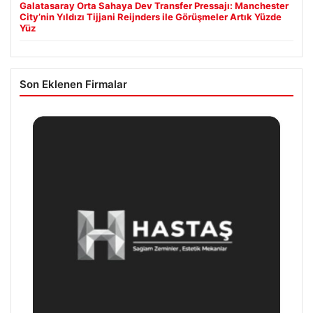
Galatasaray Orta Sahaya Dev Transfer Pressajı: Manchester
City’nin Yıldızı Tijjani Reijnders ile Görüşmeler Artık Yüzde
Yüz
Son Eklenen Firmalar