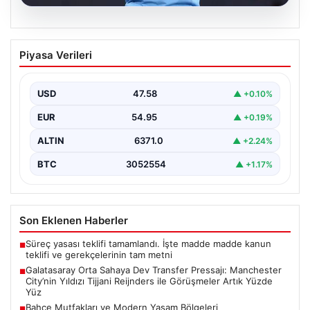
05.08.2026
Galatasaray Orta Sahaya Dev Transfer
Piyasa Verileri
Pressajı: Manchester City’nin Yıldızı
Tijjani Reijnders ile Görüşmeler Artık
Yüzde Yüz
USD
47.58
▲ +0.10%
Galatasaray, yeni sezon için olası transfer planlarında
EUR
54.95
▲ +0.19%
orta saha bölgesine güçlü bir takviye yapma…
ALTIN
6371.0
▲ +2.24%
BTC
3052554
▲ +1.17%
Son Eklenen Haberler
Süreç yasası teklifi tamamlandı. İşte madde madde kanun
■
teklifi ve gerekçelerinin tam metni
Galatasaray Orta Sahaya Dev Transfer Pressajı: Manchester
■
City’nin Yıldızı Tijjani Reijnders ile Görüşmeler Artık Yüzde
Yüz
Bahçe Mutfakları ve Modern Yaşam Bölgeleri
■