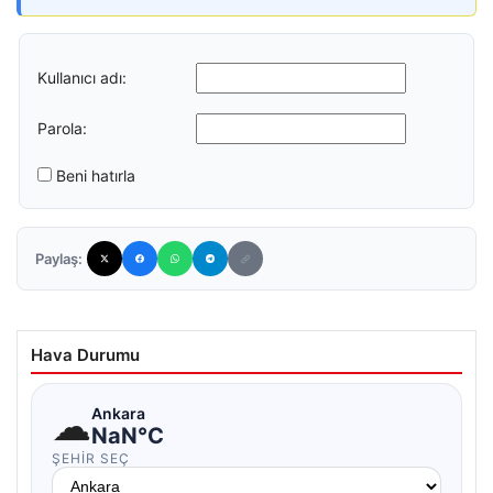
Kullanıcı adı:
Parola:
Beni hatırla
Paylaş:
Hava Durumu
☁
Ankara
NaN°C
ŞEHIR SEÇ